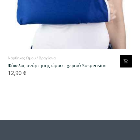
Νάρθηκες Ώμου / Βραχίονα
Φάκελος ανάρτησης ώμου - χεριού Suspension
12,90 €
Τιμή