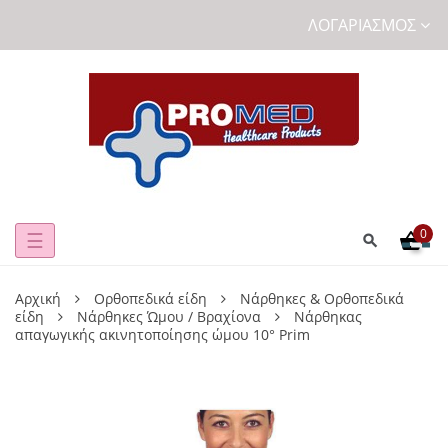
ΛΟΓΑΡΙΑΣΜΌΣ
0
Toggle
☰
navigation
Αρχική
Ορθοπεδικά είδη
Νάρθηκες & Ορθοπεδικά
είδη
Νάρθηκες Ώμου / Βραχίονα
Νάρθηκας
απαγωγικής ακινητοποίησης ώμου 10° Prim