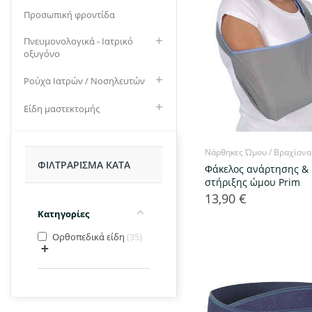
Προσωπική φροντίδα
Πνευμονολογικά - Ιατρικό
οξυγόνο
Ρούχα Iατρών / Νοσηλευτών
Είδη μαστεκτομής
Νάρθηκες Ώμου / Βραχίονα
ΦΙΛΤΡΆΡΙΣΜΑ ΚΑΤΆ
Φάκελος ανάρτησης &
στήριξης ώμου Prim
13,90 €
Τιμή
Κατηγορίες
Ορθοπεδικά είδη
35
+