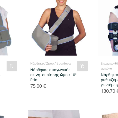
Νάρθηκες Ώμου / Βραχίονα
Επιαγκωνίδ
αγκώνα
Νάρθηκας απαγωγικής
-
ακινητοποίησης ώμου 10°
Νάρθηκα
Prim
ρυθμιζόμ
γωνιόμετ
75,00 €
Τιμή
130,70 
Τιμή