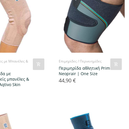
ες με Μπανέλες &
Επιμηρίδες / Περικνημίδες
Περιμηρίδα αθλητική Prim
ίδα με
Neoprair | One Size
δείς μπανέλες &
44,90 €
Τιμή
Aqtivo Skin