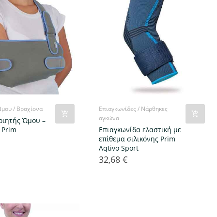
μου / Βραχίονα
Επιαγκωνίδες / Νάρθηκες
αγκώνα
οιητής Ώμου –
 Prim
Επιαγκωνίδα ελαστική με
επίθεμα σιλικόνης Prim
Aqtivo Sport
32,68 €
Τιμή