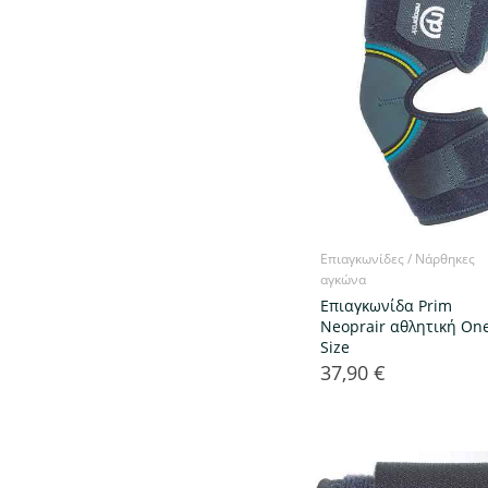
Επιαγκωνίδες / Νάρθηκες
αγκώνα
Επιαγκωνίδα Prim
Neoprair αθλητική On
Size
37,90 €
Τιμή