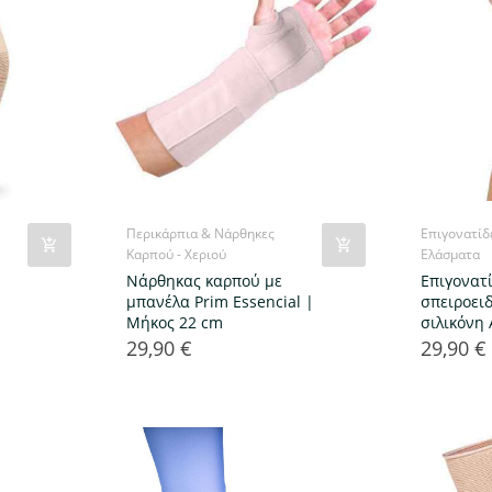
Περικάρπια & Νάρθηκες
Επιγονατίδ
Καρπού - Χεριού
Ελάσματα
Νάρθηκας καρπού με
Επιγονατ
μπανέλα Prim Essencial |
σπειροει
Μήκος 22 cm
σιλικόνη 
29,90 €
29,90 €
Τιμή
Τιμή