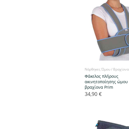
Νάρθηκες Ώμου / Βραχίονα
Φάκελος πλήρους
ακινητοποίησης ώμου 
βραχίονα Prim
34,90 €
Τιμή