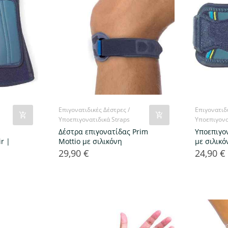
Επιγονατιδικές Δέστρες /
Επιγονατιδι
Υποεπιγονατιδικά Straps
Υποεπιγονα
Δέστρα επιγονατίδας Prim
Υποεπιγο
r |
Mottio με σιλικόνη
με σιλικό
29,90 €
24,90 €
Τιμή
Τιμή