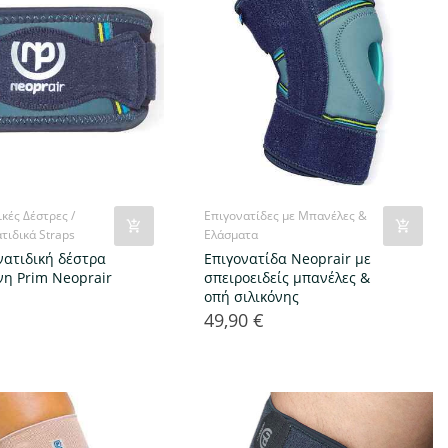
κές Δέστρες /
Επιγονατίδες με Μπανέλες &
τιδικά Straps
Ελάσματα
νατιδική δέστρα
Επιγονατίδα Neoprair με
νη Prim Neoprair
σπειροειδείς μπανέλες &
οπή σιλικόνης
49,90 €
Τιμή