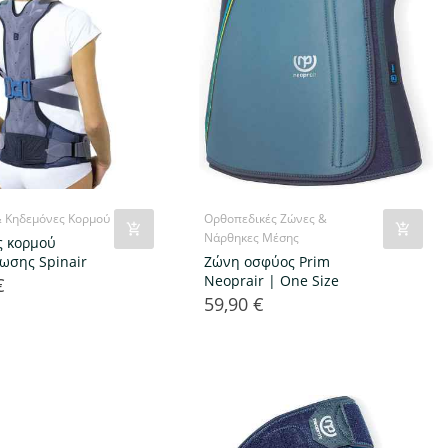
& Κηδεμόνες Κορμού
Ορθοπεδικές Ζώνες &
Νάρθηκες Μέσης
 κορμού
ωσης Spinair
Ζώνη oσφύος Prim
Neoprair | One Size
€
59,90 €
Τιμή