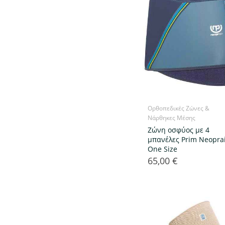
Ορθοπεδικές Ζώνες &
Νάρθηκες Μέσης
Ζώνη οσφύος με 4
μπανέλες Prim Neoprai
One Size
65,00 €
Τιμή