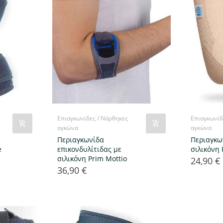
Επιαγκωνίδες / Νάρθηκες
Επιαγκωνίδ
αγκώνα
αγκώνα
Περιαγκωνίδα
Περιαγκω
e
επικονδυλίτιδας με
σιλικόνη 
σιλικόνη Prim Μοttio
24,90 €
Τιμή
36,90 €
Τιμή