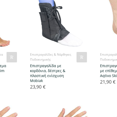
τα
Επιστραγαλίδες & Νάρθηκες
Επιστραγαλ
Ποδοκνημικής
Ποδοκνημι
θεμα
Επιστραγαλίδα με
Επιστραγ
rim
κορδόνια, δέστρες &
με επίθεμ
πλαστική ενίσχυση
Aqtivo Sk
Mobiak
21,90 €
Τιμή
23,90 €
Τιμή