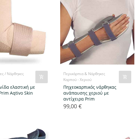
ες / Νάρθηκες
Περικάρπια & Νάρθηκες
Καρπού - Χεριού
νίδα ελαστική με
Πηχεοκαρπικός νάρθηκας
Prim Aqtivo Skin
ανάπαυσης χεριού με
αντίχειρα Prim
99,00 €
Τιμή