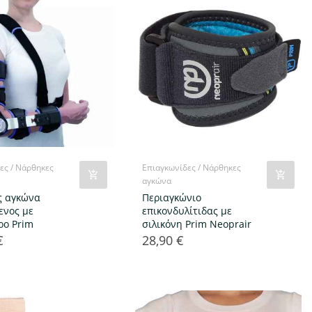
ες / Νάρθηκες
Επιαγκωνίδες / Νάρθηκες
αγκώνα
ς αγκώνα
Περιαγκώνιο
ενος με
επικονδυλίτιδας με
ρο Prim
σιλικόνη Prim Neoprair
€
28,90 €
Τιμή