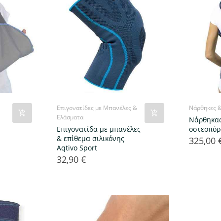
Επιγονατίδες με Μπανέλες &
Νάρθηκες 
Ελάσματα
Νάρθηκας
Επιγονατίδα με μπανέλες
οστεοπόρ
& επίθεμα σιλικόνης
325,00 
Τιμή
Aqtivo Sport
32,90 €
Τιμή