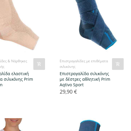
ίδες & Νάρθηκες
Επιστραγαλίδες με επιθέματα
κής
σιλικόνης
αλίδα ελαστική
Επιστραγαλίδα σιλικόνης
α σιλικόνης Prim
με δέστρες αθλητική Prim
in
Aqtivo Sport
29,90 €
Τιμή