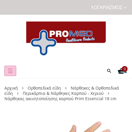
ΛΟΓΑΡΙΑΣΜΌΣ
0
Toggle
☰
navigation
Αρχική
Ορθοπεδικά είδη
Νάρθηκες & Ορθοπεδικά
είδη
Περικάρπια & Νάρθηκες Καρπού - Χεριού
Νάρθηκας ακινητοποίησης καρπού Prim Essencial 18 cm