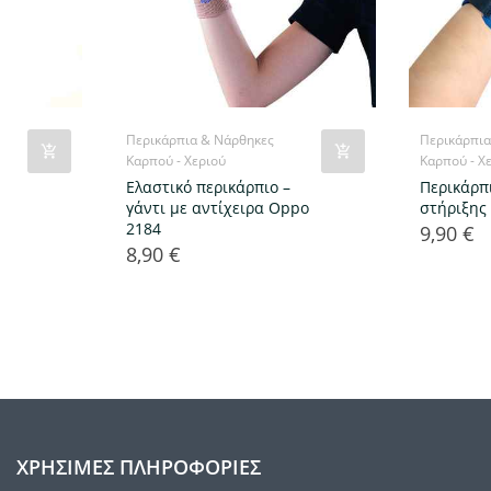
Περικάρπια & Νάρθηκες
Περικάρπια
Καρπού - Χεριού
Καρπού - Χ
Ελαστικό περικάρπιο –
Περικάρπ
γάντι με αντίχειρα Oppo
στήριξης
2184
9,90 €
Τιμή
8,90 €
Τιμή
ΧΡΉΣΙΜΕΣ ΠΛΗΡΟΦΟΡΊΕΣ