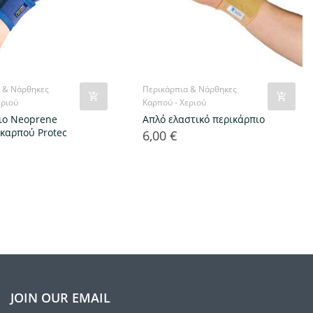
 & Νάρθηκες
Περικάρπια & Νάρθηκες
εριού
Καρπού - Χεριού
ιο Neoprene
Απλό ελαστικό περικάρπιο
 καρπού Protec
6,00 €
Τιμή
JOIN OUR EMAIL