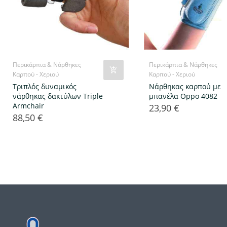
Περικάρπια & Νάρθηκες
Περικάρπια & Νάρθηκες
Καρπού - Χεριού
Καρπού - Χεριού
Τριπλός δυναμικός
Νάρθηκας καρπού με
νάρθηκας δακτύλων Triple
μπανέλα Oppo 4082
Armchair
23,90 €
Τιμή
88,50 €
Τιμή