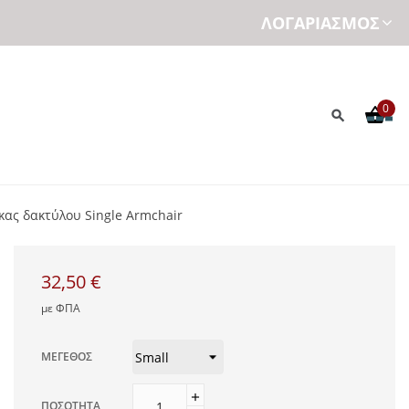
ΛΟΓΑΡΙΑΣΜΌΣ
0
κας δακτύλου Single Armchair
32,50 €
με ΦΠΑ
ΜΈΓΕΘΟΣ
ΠΟΣΌΤΗΤΑ