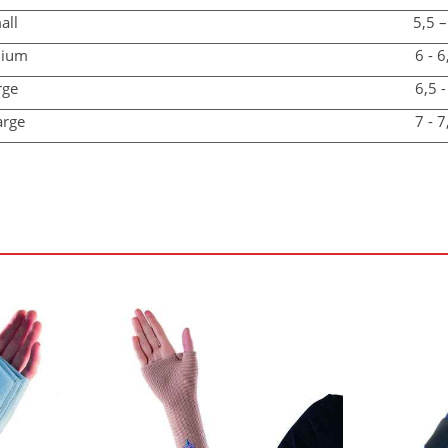
all
5,5 
ium
6 - 
rge
6,5 
arge
7 - 