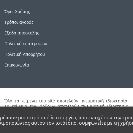
Όροι Χρήσης
Τρόποι αγοράς
Εξοδα αποστολής
Πολιτική επιστροφων
Πολιτική Απορρήτου
Επικοινωνία
Όλα τα κείμενα του site αποτελούν πνευματική ιδιοκτησία.
Τα κείμενα των άρθρων αποτελούν πνευματική ιδιοκτησία
των συγγραφέων τους. Απαγορεύεται η καθ'οιονδήποτε τρόπο
αναδημοσίευση μέρους ή ολόκληρου του περιεχομένου του
τρέπουν μια σειρά από λειτουργίες που ενισχύουν την εμπε
site χωρίς έγγραφη άδεια.
ιμοποιώντας αυτόν τον ιστότοπο, συμφωνείτε με τη χρήση