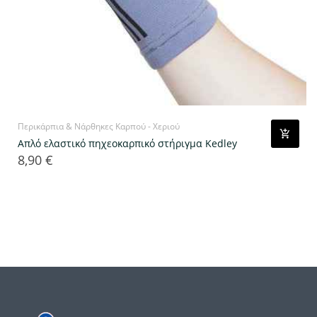
Περικάρπια & Νάρθηκες Καρπού - Χεριού
Απλό ελαστικό πηχεοκαρπικό στήριγμα Kedley
8,90 €
Τιμή