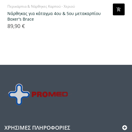
Περικάρπια & Νάρθηκες Καρπού - Χεριού
Νάρθηκας για κάταγμα 4ου & 5ου μετακαρπίου
Boxer's Brace
89,90 €
Τιμή
ΧΡΉΣΙΜΕΣ ΠΛΗΡΟΦΟΡΊΕΣ