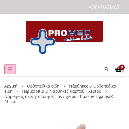
ΛΟΓΑΡΙΑΣΜΌΣ
0
Toggle
☰
navigation
Αρχική
Ορθοπεδικά είδη
Νάρθηκες & Ορθοπεδικά
είδη
Περικάρπια & Νάρθηκες Καρπού - Χεριού
Νάρθηκας ακινητοποίησης αντίχειρα Thuasne Ligaflex®
Rhizo