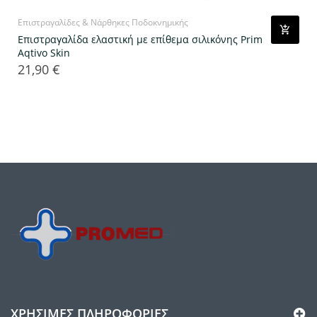
Επιστραγαλίδες & Νάρθηκες Ποδοκνημικής
Επιστραγαλίδα ελαστική με επίθεμα σιλικόνης Prim
Aqtivo Skin
21,90 €
Τιμή
ΧΡΉΣΙΜΕΣ ΠΛΗΡΟΦΟΡΊΕΣ