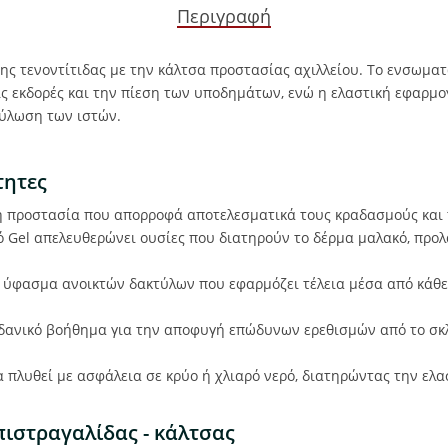
Περιγραφή
 της τενοντίτιδας με την κάλτσα προστασίας αχιλλείου. Το ενσωμ
ις εκδορές και την πίεση των υποδημάτων, ενώ η ελαστική εφαρμ
ούλωση των ιστών.
τητες
 προστασία που απορροφά αποτελεσματικά τους κραδασμούς και τη
ό Gel απελευθερώνει ουσίες που διατηρούν το δέρμα μαλακό, προλ
ύφασμα ανοικτών δακτύλων που εφαρμόζει τέλεια μέσα από κάθε
δανικό βοήθημα για την αποφυγή επώδυνων ερεθισμών από το σκ
 πλυθεί με ασφάλεια σε κρύο ή χλιαρό νερό, διατηρώντας την ελασ
πιστραγαλίδας - κάλτσας