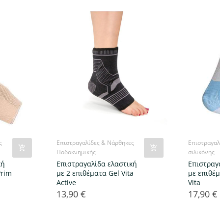
ς
Επιστραγαλίδες & Νάρθηκες
Επιστραγαλ
Ποδοκνημικής
σιλικόνης
κή
Επιστραγαλίδα ελαστική
Επιστραγ
Prim
με 2 επιθέματα Gel Vita
με επιθέ
Active
Vita
13,90 €
17,90 €
Τιμή
Τιμή