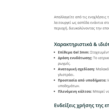
Απαλλαγείτε από τις ενοχλήσεις
λειτουργεί ως ασπίδα ενάντια στ
περιοχή, διευκολύνοντας την επ
Χαρακτηριστικά & ιδιό
Επίθεμα Gel 3mm:
Στοχευμένη
Δράση ενυδάτωσης:
Το ιατρικ
ρωγμές.
Ανατομική σχεδίαση:
Μαλακό 
γλιστράει.
Προστασία από υποδήματα:
Ι
υποδημάτων.
Πλενόμενη κάλτσα:
Μπορεί να
Ενδείξεις χρήσης της ε