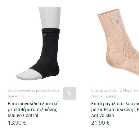
Επιστραγαλίδες με επιθέματα
Επιστραγαλίδες & Νάρθηκε
σιλικόνης
Ποδοκνημικής
Επιστραγαλίδα ελαστική
Επιστραγαλίδα ελαστι
με επιθέματα σιλικόνης
με επίθεμα σιλικόνης 
Malleo Control
Aqtivo Skin
13,90 €
21,90 €
Τιμή
Τιμή