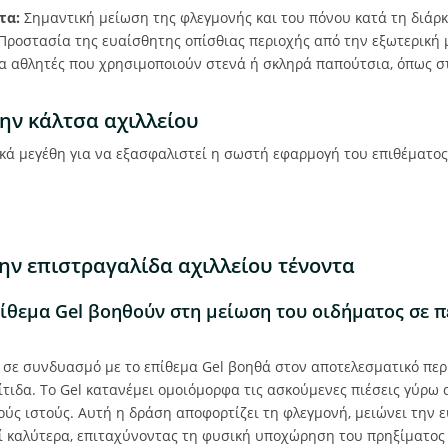
τα:
Σημαντική μείωση της φλεγμονής και του πόνου κατά τη διάρκ
Προστασία της ευαίσθητης οπίσθιας περιοχής από την εξωτερική 
ια αθλητές που χρησιμοποιούν στενά ή σκληρά παπούτσια, όπως σ
την κάλτσα αχιλλείου
ικά μεγέθη για να εξασφαλιστεί η σωστή εφαρμογή του επιθέματος
την επιστραγαλίδα αχιλλείου τένοντα
πίθεμα Gel βοηθούν στη μείωση του οιδήματος σε π
 σε συνδυασμό με το επίθεμα Gel βοηθά στον αποτελεσματικό περ
τιδα. Το Gel κατανέμει ομοιόμορφα τις ασκούμενες πιέσεις γύρω 
ς ιστούς. Αυτή η δράση αποφορτίζει τη φλεγμονή, μειώνει την ε
εί καλύτερα, επιταχύνοντας τη φυσική υποχώρηση του πρηξίματος