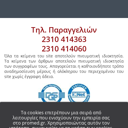
Τηλ. Παραγγελιών
2310 414363
2310 414060
Όλα τα κείμενα του site αποτελούν πνευματική ιδιοκτησία.
Τα κείμενα των άρθρων αποτελούν πνευματική ιδιοκτησία
των συγγραφέων τους. Απαγορεύεται η καθ'οιονδήποτε τρόπο
αναδημοσίευση μέρους ή ολόκληρου του περιεχομένου του
site χωρίς έγγραφη άδεια.
Τα cookies επιτρέπουν μια σειρά από
λειτουργίες που ενισχύουν την εμπειρία σας
στο promed.gr. Χρησιμοποιώντας αυτόν τον
COPYRIGHT 2018 - ALL RIGHT RESERVED.
PROMED ΟΡΘΟΠΕΔΙΚΑ ΕΙΔΗ