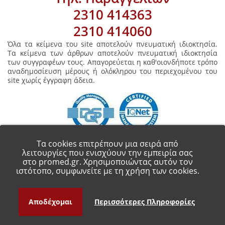
2310 414363
2310 414060
Όλα τα κείμενα του site αποτελούν πνευματική ιδιοκτησία.
Τα κείμενα των άρθρων αποτελούν πνευματική ιδιοκτησία
των συγγραφέων τους. Απαγορεύεται η καθ'οιονδήποτε τρόπο
αναδημοσίευση μέρους ή ολόκληρου του περιεχομένου του
site χωρίς έγγραφη άδεια.
Τα cookies επιτρέπουν μια σειρά από
λειτουργίες που ενισχύουν την εμπειρία σας
στο promed.gr. Χρησιμοποιώντας αυτόν τον
COPYRIGHT 2018 - ALL RIGHT RESERVED.
PROMED ΟΡΘΟΠΕΔΙΚΑ ΕΙΔΗ
ιστότοπο, συμφωνείτε με τη χρήση των cookies.
ΘΕΣΣΑΛΟΝΙΚΗ
Αποδέχομαι
Περισσότερες Πληροφορίες