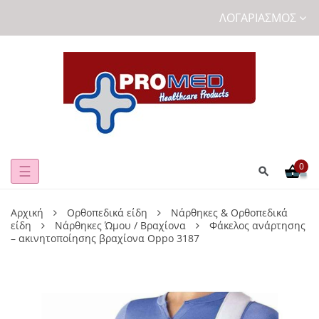
ΛΟΓΑΡΙΑΣΜΌΣ
0
Toggle
☰
navigation
Αρχική
Ορθοπεδικά είδη
Νάρθηκες & Ορθοπεδικά
είδη
Νάρθηκες Ώμου / Βραχίονα
Φάκελος ανάρτησης
– ακινητοποίησης βραχίονα Oppo 3187