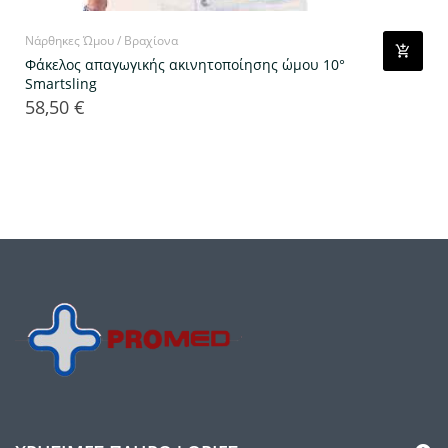
Νάρθηκες Ώμου / Βραχίονα
Φάκελος απαγωγικής ακινητοποίησης ώμου 10°
Smartsling
58,50 €
Τιμή