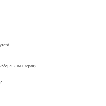
ριστά.
δέσμου (HAGL repair).
r".