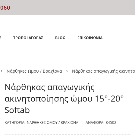
4060
Σ
ΤΡΌΠΟΙ ΑΓΟΡΆΣ
BLOG
ΕΠΙΚΟΙΝΩΝΊΑ
Νάρθηκες Ώμου / Βραχίονα
Νάρθηκας απαγωγικής ακινητο
Νάρθηκας απαγωγικής
ακινητοποίησης ώμου 15°-20°
Softab
ΚΑΤΗΓΟΡΊΑ:
ΝΆΡΘΗΚΕΣ ΏΜΟΥ / ΒΡΑΧΊΟΝΑ
ΑΝΑΦΟΡΆ:
84502