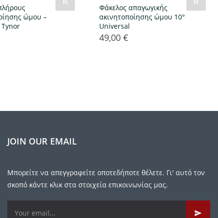
πλήρους
Φάκελος απαγωγικής
οίησης ώμου –
ακινητοποίησης ώμου 10°
 Tynor
Universal
49,00 €
Τιμή
JOIN OUR EMAIL
Μπορείτε να απεγγραφείτε οποτεδήποτε θέλετε. Γι' αυτό τον
σκοπό κάντε κλικ στα στοιχεία επικοινωνίας μας.