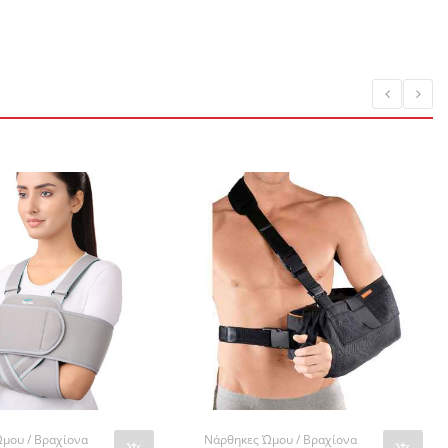
μου / Βραχίονα
Νάρθηκες Ώμου / Βραχίονα