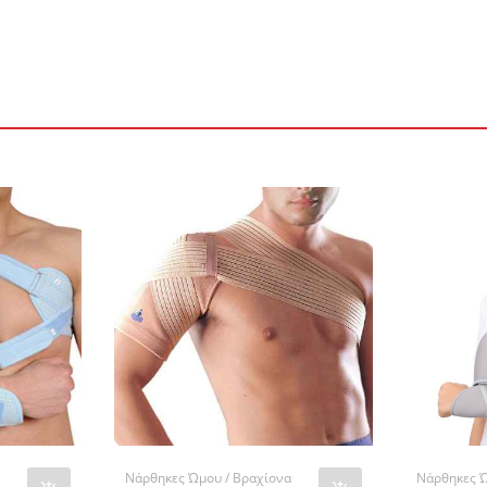
Νάρθηκες Ώμου / Βραχίονα
Νάρθηκες Ώ