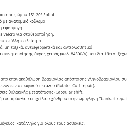
οίησης ώμου 15°-20° Softab.
 με ανατομικό κοίλωμα.
η εφαρμογή.
ε Velcro για σταθεροποίηση.
αυτοκόλλητο κλείσιμο.
ά, μη τοξικά, αντιεφιδρωτικά και αντιολισθητικά.
ακινητοποίησης άκρας χειρός (κωδ. 84500/Α) που διατίθεται ξεχω
ά από επανακαθήλωση βραχιονίας απόσπασης γληνοβραχιονίου συν
νόντων στροφικού πετάλου (Rotator Cuff repair).
ις θυλακικής μετατόπισης (Capsular shift).
 του πρόσθιου επιχείλιου χόνδρου στην ωμογλήνη "bankart repai
μέγεθος, κατάλληλο για όλους τους ασθενείς.