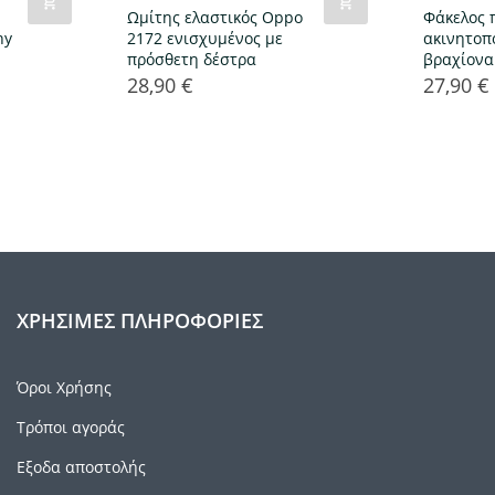
Ωμίτης ελαστικός Oppo
Φάκελος 
ny
2172 ενισχυμένος με
ακινητοπ
πρόσθετη δέστρα
βραχίονα
28,90 €
27,90 €
Τιμή
Τιμή
ΧΡΉΣΙΜΕΣ ΠΛΗΡΟΦΟΡΊΕΣ
Όροι Χρήσης
Τρόποι αγοράς
Εξοδα αποστολής