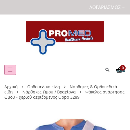
ΛΟΓΑΡΙΑΣΜΌΣ
0
Toggle
☰
navigation
Αρχική
Ορθοπεδικά είδη
Νάρθηκες & Ορθοπεδικά
είδη
Νάρθηκες Ώμου / Βραχίονα
Φάκελος ανάρτησης
ώμου - χεριού αεριζόμενος Oppo 3289