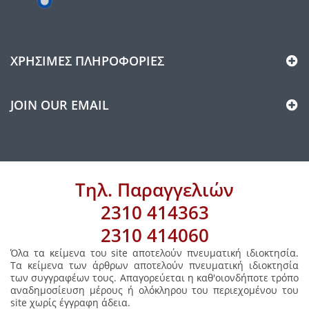
ΧΡΉΣΙΜΕΣ ΠΛΗΡΟΦΟΡΊΕΣ
JOIN OUR EMAIL
Τηλ. Παραγγελιών
2310 414363
2310 414060
Όλα τα κείμενα του site αποτελούν πνευματική ιδιοκτησία.
Τα κείμενα των άρθρων αποτελούν πνευματική ιδιοκτησία
των συγγραφέων τους. Απαγορεύεται η καθ'οιονδήποτε τρόπο
αναδημοσίευση μέρους ή ολόκληρου του περιεχομένου του
site χωρίς έγγραφη άδεια.