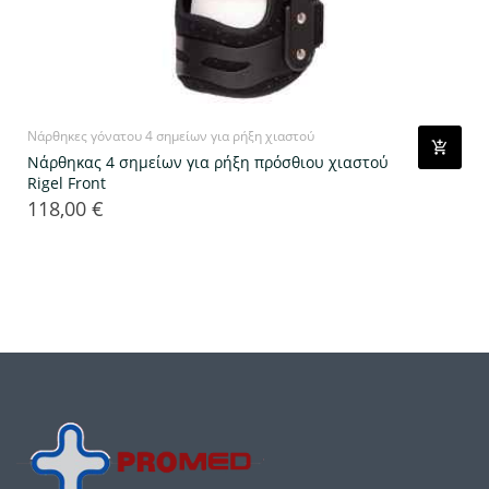
Νάρθηκες γόνατου 4 σημείων για ρήξη χιαστού
Νάρθηκας 4 σημείων για ρήξη πρόσθιου χιαστού
Rigel Front
118,00 €
Τιμή