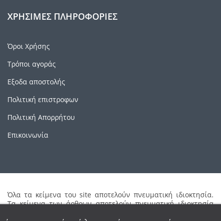
ΧΡΉΣΙΜΕΣ ΠΛΗΡΟΦΟΡΊΕΣ
Όροι Χρήσης
Τρόποι αγοράς
Εξοδα αποστολής
Πολιτική επιστροφων
Πολιτική Απορρήτου
Επικοινωνία
Όλα τα κείμενα του site αποτελούν πνευματική ιδιοκτησία.
Τα κείμενα των άρθρων αποτελούν πνευματική ιδιοκτησία
των συγγραφέων τους. Απαγορεύεται η καθ'οιονδήποτε τρόπο