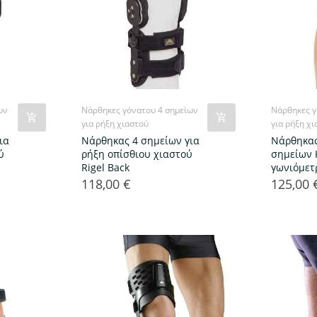
ων
Νάρθηκες γόνατου 4 σημείων
Νάρθηκες γ
για ρήξη χιαστού
για ρήξη χ
ια
Νάρθηκας 4 σημείων για
Nάρθηκας
ύ
ρήξη οπίσθιου χιαστού
σημείων 
Rigel Back
γωνιόμετ
118,00 €
125,00 
Τιμή
Τιμή