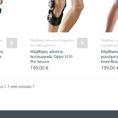
ων
Νάρθηκες γόνατου 4 σημείων
Νάρθηκες γ
για ρήξη χιαστού
για ρήξη χ
ας
Νάρθηκας γόνατος
Νάρθηκας
e
λειτουργικός Oppo 3131
γωνιόμετ
Pro Secure
Knee Bra
199,00 €
199,00 
Τιμή
Τιμή
ία 1-7 από σύνολο 7