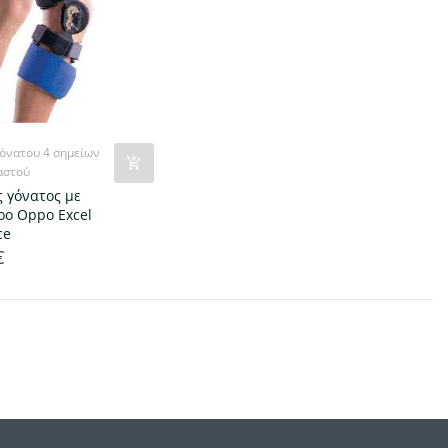
όνατου 4 σημείων
ιαστού
 γόνατος με
ρο Oppo Excel
ce
€