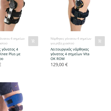
όνατου 4 σημείων
Νάρθηκες γόνατου 4 σημείων
ιαστού
για ρήξη χιαστού
 γόνατος 4
Λειτουργικός νάρθηκας
Knee Plus με
γόνατος 4 σημείων Vita
ρο
OK ROM
€
129,00 €
Τιμή