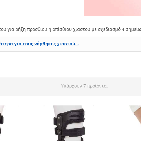
του για ρήξη πρόσθιου ή οπίσθιου χιαστού με σχεδιασμό 4 σημείω
ότερα για τους νάρθηκες χιαστού…
Υπάρχουν 7 προϊόντα.