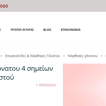
4060
Σ
ΤΡΌΠΟΙ ΑΓΟΡΆΣ
BLOG
ΕΠΙΚΟΙΝΩΝΊΑ
Επιγονατίδες & Νάρθηκες Γόνατου
Νάρθηκες γόνατου
νατου 4 σημείων
αστού
7 ΠΡΟΪΌΝΤΑ