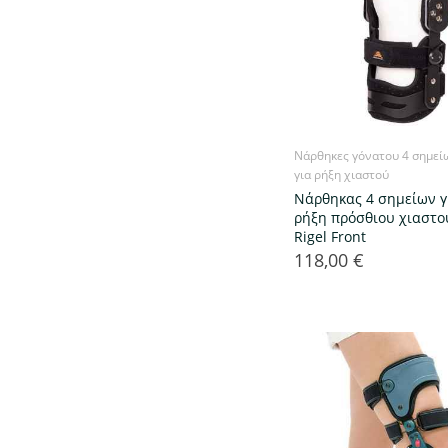
Νάρθηκες γόνατου 4 σημεί
για ρήξη χιαστού
Νάρθηκας 4 σημείων γ
ρήξη πρόσθιου χιαστο
Rigel Front
118,00 €
Τιμή