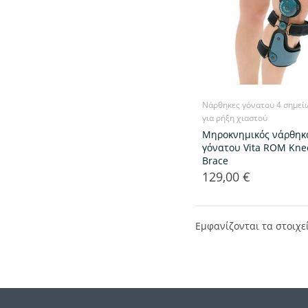
Νάρθηκες γόνατου 4 σημεί
για ρήξη χιαστού
Μηροκνημικός νάρθηκ
γόνατου Vita ROM Kne
Brace
129,00 €
Τιμή
Εμφανίζονται τα στοιχε