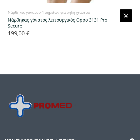
Νάρθηκες γόνατου 4 σημείων για ρήξη χιαστού
Νάρθηκας γόνατος λειτουργικός Oppo 3131 Pro
Secure
199,00 €
Τιμή