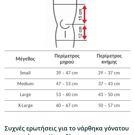
Περίμετρος
Περίμετρος
Μέγεθος
μηρού
κνήμης
Small
39 – 47 cm
29 – 37 cm
Medium
47 – 53 cm
37 – 43 cm
Large
53 – 60 cm
43 – 50 cm
X-Large
60 – 67 cm
50 – 57 cm
Συχνές ερωτήσεις για το νάρθηκα γόνατου