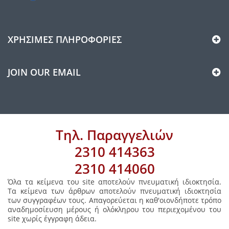
ΧΡΉΣΙΜΕΣ ΠΛΗΡΟΦΟΡΊΕΣ
JOIN OUR EMAIL
Τηλ. Παραγγελιών
2310 414363
2310 414060
Όλα τα κείμενα του site αποτελούν πνευματική ιδιοκτησία.
Τα κείμενα των άρθρων αποτελούν πνευματική ιδιοκτησία
των συγγραφέων τους. Απαγορεύεται η καθ'οιονδήποτε τρόπο
αναδημοσίευση μέρους ή ολόκληρου του περιεχομένου του
site χωρίς έγγραφη άδεια.