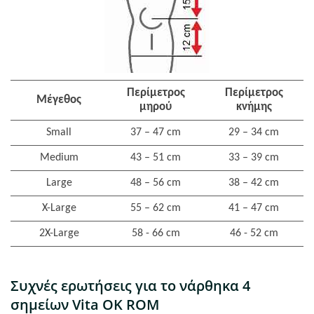
Περίμετρος
Περίμετρος
Μέγεθος
μηρού
κνήμης
Small
37 – 47 cm
29 – 34 cm
Medium
43 – 51 cm
33 – 39 cm
Large
48 – 56 cm
38 – 42 cm
X-Large
55 – 62 cm
41 – 47 cm
2X-Large
58 - 66 cm
46 - 52 cm
Συχνές ερωτήσεις για το νάρθηκα 4
σημείων Vita OK ROM