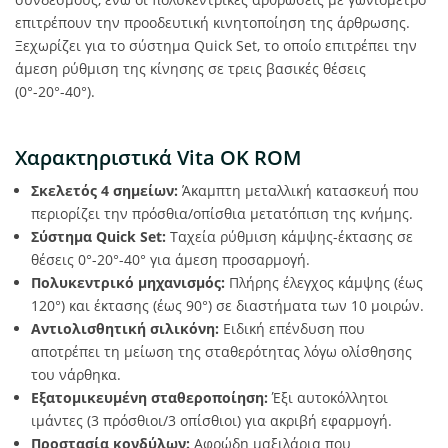
επιτρέπουν την προοδευτική κινητοποίηση της άρθρωσης.
Ξεχωρίζει για το σύστημα Quick Set, το οποίο επιτρέπει την
άμεση ρύθμιση της κίνησης σε τρεις βασικές θέσεις
(0°-20°-40°).
Χαρακτηριστικά Vita OK ROM
Σκελετός 4 σημείων:
Άκαμπτη μεταλλική κατασκευή που
περιορίζει την πρόσθια/οπίσθια μετατόπιση της κνήμης.
Σύστημα Quick Set:
Ταχεία ρύθμιση κάμψης-έκτασης σε
θέσεις 0°-20°-40° για άμεση προσαρμογή.
Πολυκεντρικό μηχανισμός:
Πλήρης έλεγχος κάμψης (έως
120°) και έκτασης (έως 90°) σε διαστήματα των 10 μοιρών.
Αντιολισθητική σιλικόνη:
Ειδική επένδυση που
αποτρέπει τη μείωση της σταθερότητας λόγω ολίσθησης
του νάρθηκα.
Εξατομικευμένη σταθεροποίηση:
Έξι αυτοκόλλητοι
ιμάντες (3 πρόσθιοι/3 οπίσθιοι) για ακριβή εφαρμογή.
Προστασία κονδύλων:
Αφρώδη μαξιλάρια που