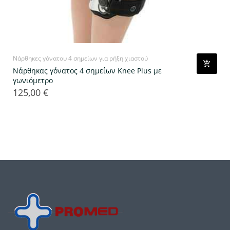
Νάρθηκες γόνατου 4 σημείων για ρήξη χιαστού
Nάρθηκας γόνατος 4 σημείων Knee Plus με
γωνιόμετρο
125,00 €
Τιμή