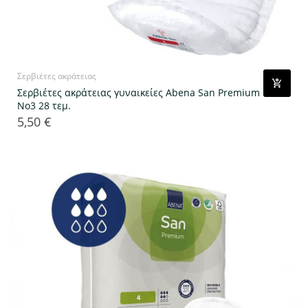
Σερβιέτες ακράτειας
Σερβιέτες ακράτειας γυναικείες Abena San Premium
No3 28 τεμ.
5,50 €
Τιμή