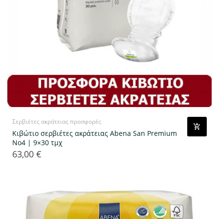
Σερβιέτες ακράτειας προσφορές
Κιβώτιο σερβιέτες ακράτειας Abena San Premium
No4 | 9×30 τμχ
63,00 €
Τιμή