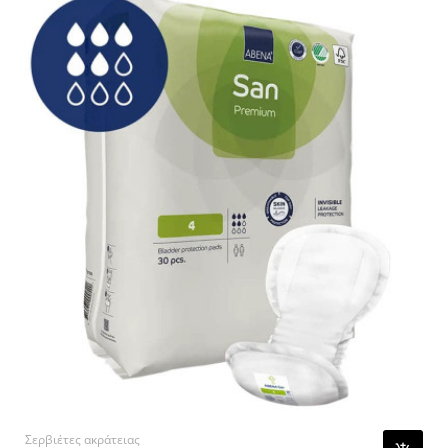
Σερβιέτες ακράτειας