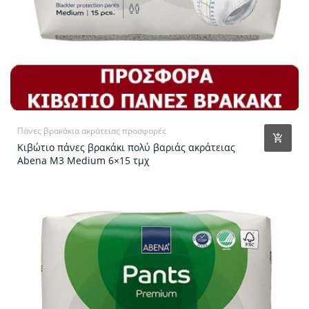
Πάνες βρακάκια ακράτειας προσφορές
Κιβώτιο πάνες βρακάκι πολύ βαριάς ακράτειας
Abena M3 Medium 6×15 τμχ