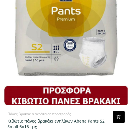
Πάνες βρακάκια ακράτειας προσφορές
Κιβώτιο πάνες βρακάκι ενηλίκων Abena Pants S2
Small 6×16 τμχ