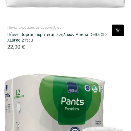
Πάνες ακράτειας με αυτοκόλλητο
Πάνες βαριάς ακράτειας ενηλίκων Abena Delta XL2 |
XLarge 21τεμ
22,90 €
Τιμή