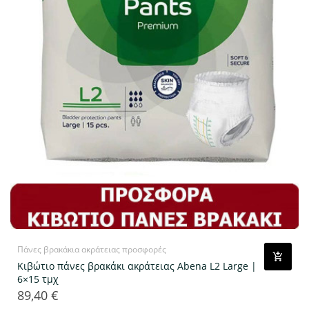
Πάνες βρακάκια ακράτειας προσφορές
Κιβώτιο πάνες βρακάκι ακράτειας Abena L2 Large |
6×15 τμχ
89,40 €
Τιμή