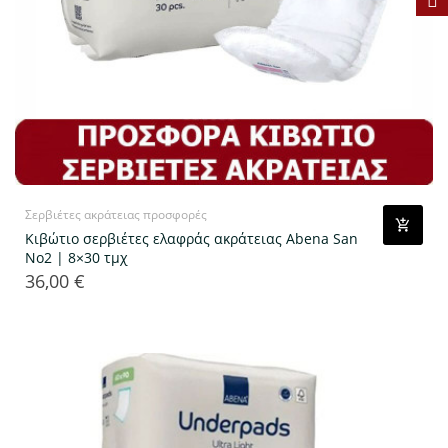
Σερβιέτες ακράτειας προσφορές
Κιβώτιο σερβιέτες ελαφράς ακράτειας Abena San
No2 | 8×30 τμχ
36,00 €
Τιμή