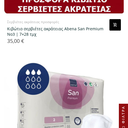
Σερβιέτες ακράτειας προσφορές
Κιβώτιο σερβιέτες ακράτειας Abena San Premium
No3 | 7×28 τμχ
35,00 €
Τιμή
ΦΊΛΤΡΑ