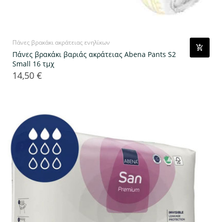
Πάνες βρακάκι ακράτειας ενηλίκων
Πάνες βρακάκι βαριάς ακράτειας Abena Pants S2
Small 16 τμχ
14,50 €
Τιμή