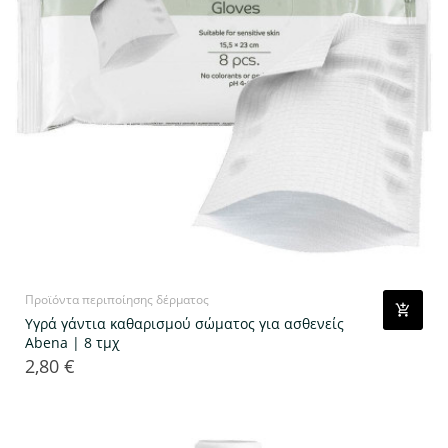
Προϊόντα περιποίησης δέρματος
Υγρά γάντια καθαρισμού σώματος για ασθενείς
Abena | 8 τμχ
2,80 €
Τιμή