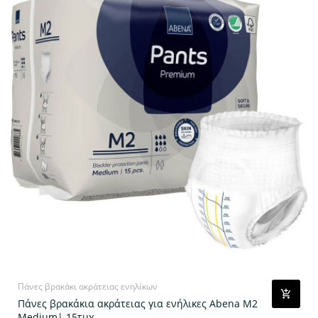
Πάνες βρακάκι ακράτειας ενηλίκων
Πάνες βρακάκια ακράτειας για ενήλικες Abena M2
Medium| 15τμχ