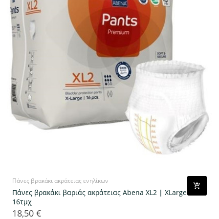
Πάνες βρακάκι ακράτειας ενηλίκων
Πάνες βρακάκι βαριάς ακράτειας Abena ΧL2 | ΧLarge
16τμχ
18,50 €
Τιμή