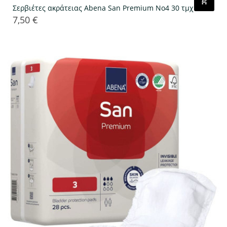
Σερβιέτες ακράτειας Abena San Premium No4 30 τμχ
7,50 €
Τιμή