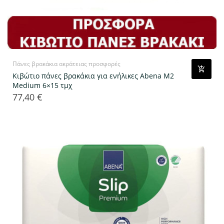
Πάνες βρακάκια ακράτειας προσφορές
Κιβώτιο πάνες βρακάκια για ενήλικες Abena M2
Medium 6×15 τμχ
77,40 €
Τιμή