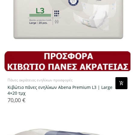
Πάνες ακράτειας ενηλίκων προσφορές
Κιβώτιο πάνες ενηλίκων Abena Premium L3 | Large
4×20 τμχ
70,00 €
Τιμή