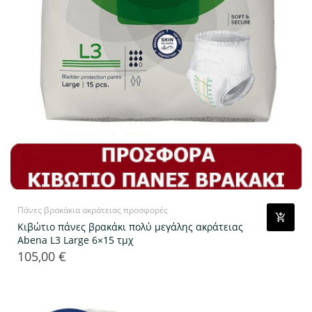
Πάνες βρακάκια ακράτειας προσφορές
Κιβώτιο πάνες βρακάκι πολύ μεγάλης ακράτειας
Abena L3 Large 6×15 τμχ
105,00 €
Τιμή