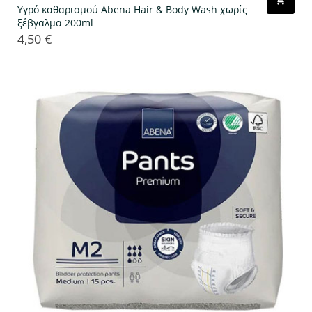
Υγρό καθαρισμού Abena Hair & Body Wash χωρίς
ξέβγαλμα 200ml
4,50 €
Τιμή