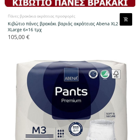
Πάνες βρακάκια ακράτειας προσφορές
Κιβώτιο πάνες βρακάκι βαριάς ακράτειας Abena ΧL2
ΧLarge 6×16 τμχ
105,00 €
Τιμή