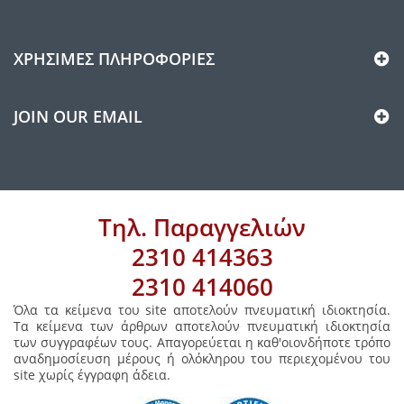
ΧΡΉΣΙΜΕΣ ΠΛΗΡΟΦΟΡΊΕΣ
JOIN OUR EMAIL
Τηλ. Παραγγελιών
2310 414363
2310 414060
Όλα τα κείμενα του site αποτελούν πνευματική ιδιοκτησία.
Τα κείμενα των άρθρων αποτελούν πνευματική ιδιοκτησία
των συγγραφέων τους. Απαγορεύεται η καθ'οιονδήποτε τρόπο
αναδημοσίευση μέρους ή ολόκληρου του περιεχομένου του
site χωρίς έγγραφη άδεια.