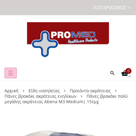
ΛΟΓΑΡΙΑΣΜΌΣ
0
Toggle
☰
navigation
Αρχική
Είδη νοσηλείας
Προϊόντα ακράτειας
Πάνες βρακάκι ακράτειας ενηλίκων
Πάνες βρακάκι πολύ
μεγάλης ακράτειας Abena M3 Medium| 15τμχ