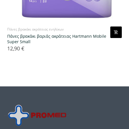
Πάνες βρακάκι ακράτειας ενηλίκων
Πάνες βρακάκι βαριάς ακράτειας Hartmann Mobile
Super Small
12,90 €
Τιμή