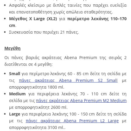
Ασφαλές κλείσιμο με διπλές ταινίες που παρέχει ευελιξία
και επανατοποθέτηση χωρίς απώλεια σταθερότητας.
Μέγεθος X Large
(XL2)
για
π
ερίμετρο λεκάνης 110–170
cm
.
Συσκευασία που περιέχει 21 πάνες.
Μεγέθη
Οι πάνες βαριάς ακράτειας Abena Premium της σειράς 2
διατίθενται σε 4 μεγέθη:
Small
για περίμετρο λεκάνης 60 - 85 cm δείτε τη σελίδα με
τις
πάνες ακράτειας Abena Premium S2 Small
με
απορροφητικότητα 1800 ml.
Μedium
για περιφέρεια λεκάνης 70 - 110 cm δείτε τη
σελίδα με τις
πάνες ακράτειας Abena Premium M2 Medium
με απορροφητικότητ 2600 ml.
Large
για περιφέρεια λεκάνης 100 - 150 cm δείτε τη σελίδα
με τις
πάνες ακράτειας Abena Premium L2 Large
με
απορροφητικότητα 3100 ml..