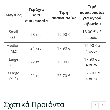
Τιμή
Τεμάχια
Τιμή
συσκευασίας
Μέγεθος
ανά
συσκευασίας
για αγορά
συσκευασία
κιβωτίου
Small
18,00
€
x 3
28 τεμ.
19,00
€
(S2)
συσκ.
Medium
16,90 €
x
24 τεμ.
17,90
€
(M2)
4
συσκ.
Large
17,90 €
x
22 τεμ.
18,90
€
(L2)
4
συσκ.
XLarge
22,70 €
x
21 τεμ.
23,70
€
(XL2)
4
συσκ.
Σχετικά Προϊόντα