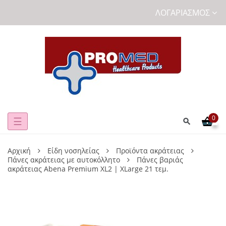
ΛΟΓΑΡΙΑΣΜΌΣ
0
Toggle
☰
navigation
Αρχική
Είδη νοσηλείας
Προϊόντα ακράτειας
Πάνες ακράτειας με αυτοκόλλητο
Πάνες βαριάς
ακράτειας Abena Premium ΧL2 | XLarge 21 τεμ.