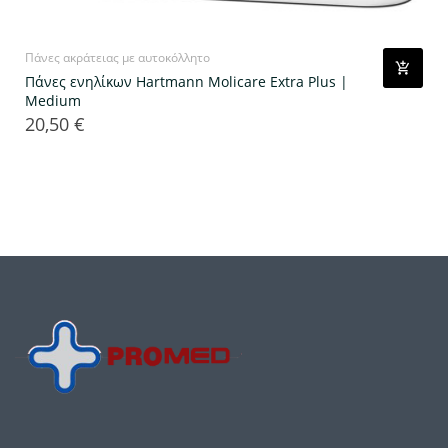
Πάνες ακράτειας με αυτοκόλλητο
Πάνες ενηλίκων Hartmann Molicare Extra Plus |
Medium
20,50 €
Τιμή