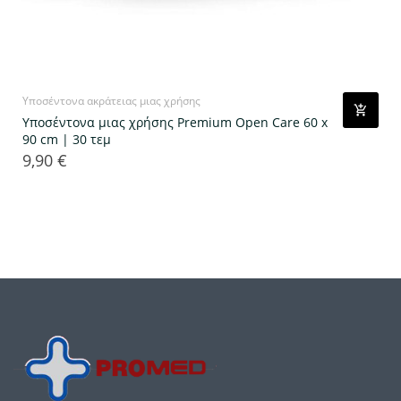
Υποσέντονα ακράτειας μιας χρήσης
Υποσέντονα μιας χρήσης Premium Open Care 60 x
90 cm | 30 τεμ
9,90 €
Τιμή