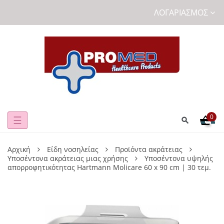
ΛΟΓΑΡΙΑΣΜΌΣ
0
Toggle
☰
navigation
Αρχική
Είδη νοσηλείας
Προϊόντα ακράτειας
Υποσέντονα ακράτειας μιας χρήσης
Υποσέντονα υψηλής
απορροφητικότητας Hartmann Molicare 60 x 90 cm | 30 τεμ.