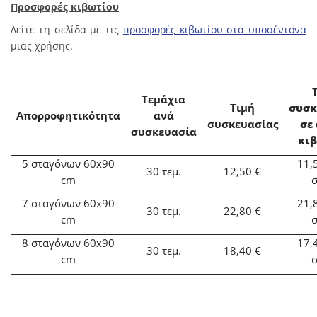
Προσφορές κιβωτίου
Δείτε τη σελίδα με τις
προσφορές κιβωτίου στα υποσέντονα
μιας χρήσης.
Τεμάχια
Τιμή
συσκ
Απορροφητικότητα
ανά
συσκευασίας
σε
συσκευασία
κι
5 σταγόνων 60x90
11,
30
τεμ.
12,50 €
cm
σ
7 σταγόνων 60x90
2
1,
30
τεμ.
22,80 €
cm
σ
8 σταγόνων 60x90
17,
30 τεμ.
18,40 €
cm
σ