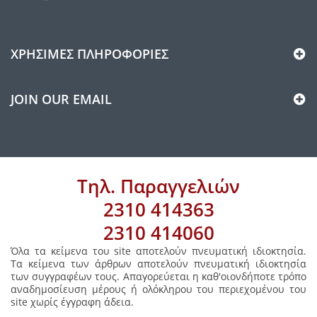
ΧΡΉΣΙΜΕΣ ΠΛΗΡΟΦΟΡΊΕΣ
JOIN OUR EMAIL
Τηλ. Παραγγελιών
2310 414363
2310 414060
Όλα τα κείμενα του site αποτελούν πνευματική ιδιοκτησία.
Τα κείμενα των άρθρων αποτελούν πνευματική ιδιοκτησία
των συγγραφέων τους. Απαγορεύεται η καθ'οιονδήποτε τρόπο
αναδημοσίευση μέρους ή ολόκληρου του περιεχομένου του
site χωρίς έγγραφη άδεια.