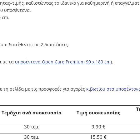
ητας–τιμής, καθιστώντας το ιδανικό για καθημερινή ή επαγγελματ
30 υποσέντονα.
 cm.
um διατίθενται σε 2 διαστάσεις:
α με τα
υποσέντονα Open Care Premium 90 x 180 cm
).
 τη σελίδα με τις προσφορές για αγορές
κιβωτίου στα υποσέντον
Τ
Τεμάχια ανά συσκευασία
Τιμή συσκευασίας
30
τεμ.
9,90 €
30
τεμ.
15,50 €