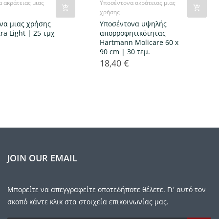
 ακράτειας μιας
Υποσέντονα ακράτειας μιας
χρήσης
να μιας χρήσης
Υποσέντονα υψηλής
ra Light | 25 τμχ
απορροφητικότητας
Hartmann Molicare 60 x
90 cm | 30 τεμ.
18,40 €
Τιμή
JOIN OUR EMAIL
Μπορείτε να απεγγραφείτε οποτεδήποτε θέλετε. Γι' αυτό τον
σκοπό κάντε κλικ στα στοιχεία επικοινωνίας μας.