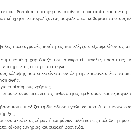
σειράς Premium προσφέρουν σταθερή προστασία και άνεση σε
ματική χρήση, εξασφαλίζοντας ασφάλεια και καθαριότητα στους κ
ηλές προδιαγραφές ποιότητας και ελέγχου, εξασφαλίζοντας αξ
συμπιεσμένη χαρτόμαζα που συγκρατεί μεγάλες ποσότητες υγ
ι διατηρώντας το στρώμα στεγνό.
ους κάλυψης που επεκτείνεται σε όλη την επιφάνεια έως τα άκρ
ηση αφής.
ό για ευαίσθητους χρήστες.
υ υποσέντονου μειώνει τις πιθανότητες ερεθισμών και εξασφαλ
 βάση που εμποδίζει τη διείσδυση υγρών και κρατά το υποσέντονο
τήριξης.
ντονα ακράτειας ούρων ή κοπράνων, αλλά και ως πρόσθετη προστα
ατα, οίκους ευγηρίας και οικιακή φροντίδα.