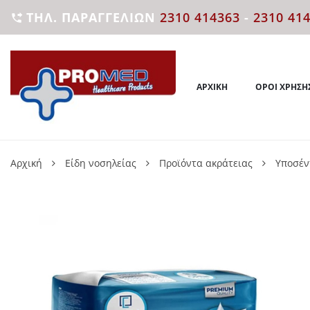
ΤΗΛ. ΠΑΡΑΓΓΕΛΙΏΝ
2310 414363
-
2310 41

ΑΡΧΙΚΉ
ΌΡΟΙ ΧΡΉΣΗ
Αρχική
Είδη νοσηλείας
Προϊόντα ακράτειας
Υποσέν