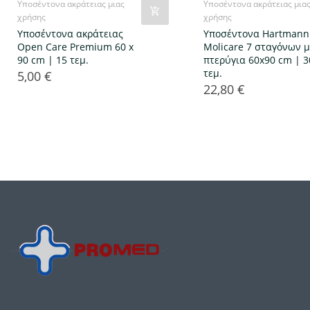
Υποσέντονα ακράτειας μιας
Υποσέντονα ακράτειας μια
χρήσης
χρήσης
Υποσέντονα ακράτειας
Υποσέντονα Hartmann
Open Care Premium 60 x
Molicare 7 σταγόνων μ
90 cm | 15 τεμ.
πτερύγια 60x90 cm | 3
τεμ.
5,00 €
Τιμή
22,80 €
Τιμή