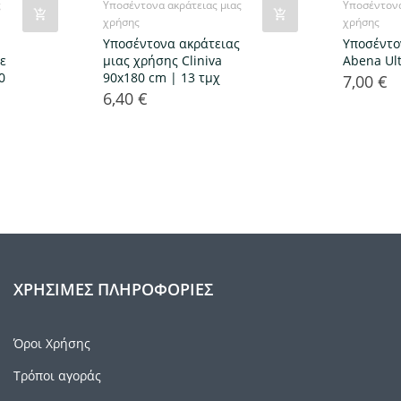
ς
Υποσέντονα ακράτειας μιας
Υποσέντονα
χρήσης
χρήσης
Υποσέντονα ακράτειας
Υποσέντο
ε
μιας χρήσης Cliniva
Abena Ult
0
90x180 cm | 13 τμχ
7,00 €
Τιμή
6,40 €
Τιμή
ΧΡΉΣΙΜΕΣ ΠΛΗΡΟΦΟΡΊΕΣ
Όροι Χρήσης
Τρόποι αγοράς