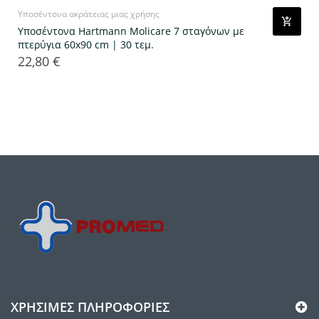
Υποσέντονα ακράτειας μιας χρήσης
Υποσέντονα Hartmann Molicare 7 σταγόνων με
πτερύγια 60x90 cm | 30 τεμ.
22,80 €
Τιμή
ΧΡΉΣΙΜΕΣ ΠΛΗΡΟΦΟΡΊΕΣ