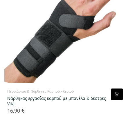
Περικάρπια & Νάρθηκες Καρπού - Χεριού
Νάρθηκας εργασίας καρπού με μπανέλα & δέστρες
Vita
16,90 €
Τιμή