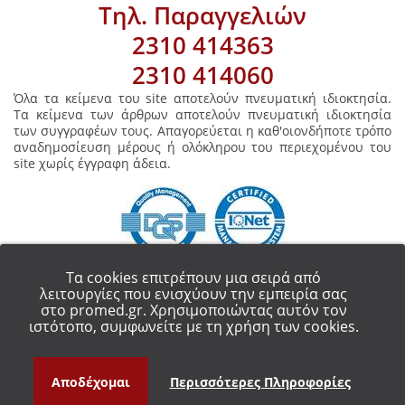
Τηλ. Παραγγελιών
2310 414363
2310 414060
Όλα τα κείμενα του site αποτελούν πνευματική ιδιοκτησία.
Τα κείμενα των άρθρων αποτελούν πνευματική ιδιοκτησία
των συγγραφέων τους. Απαγορεύεται η καθ'οιονδήποτε τρόπο
αναδημοσίευση μέρους ή ολόκληρου του περιεχομένου του
site χωρίς έγγραφη άδεια.
Τα cookies επιτρέπουν μια σειρά από
λειτουργίες που ενισχύουν την εμπειρία σας
στο promed.gr. Χρησιμοποιώντας αυτόν τον
COPYRIGHT 2018 - ALL RIGHT RESERVED.
PROMED ΟΡΘΟΠΕΔΙΚΑ ΕΙΔΗ
ιστότοπο, συμφωνείτε με τη χρήση των cookies.
ΘΕΣΣΑΛΟΝΙΚΗ
Αποδέχομαι
Περισσότερες Πληροφορίες