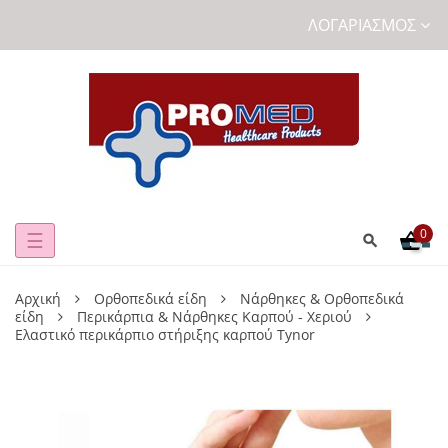
ΛΟΓΑΡΙΑΣΜΌΣ
0
Toggle
☰
navigation
Αρχική
Ορθοπεδικά είδη
Νάρθηκες & Ορθοπεδικά
είδη
Περικάρπια & Νάρθηκες Καρπού - Χεριού
Ελαστικό περικάρπιο στήριξης καρπού Tynor