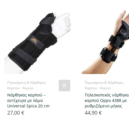
Περικάρπια & Νάρθηκες
Περικάρπια & Νάρθηκες
Καρπού - Χεριού
Καρπού - Χεριού
Νάρθηκας καρπού –
Τηλεσκοπικός νάρθηκα
αντίχειρα με λάμα
καρπού Oppo 4388 με
Universal Spica 20 cm
ρυθμιζόμενο μήκος
27,00 €
44,90 €
Τιμή
Τιμή