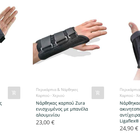
Περικάρπια & Νάρθηκες
Περικάρπια
Καρπού - Χεριού
Καρπού - Χ
ς
Νάρθηκας καρπού Zura
Νάρθηκα
ενισχυμένος με μπανέλα
ακινητοπ
αλουμινίου
αντίχειρ
Ligaflex®
23,00 €
Τιμή
24,90 €
Τιμή