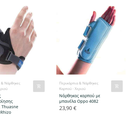
 & Νάρθηκες
Περικάρπια & Νάρθηκες
εριού
Καρπού - Χεριού
ς
Νάρθηκας καρπού με
οίησης
μπανέλα Oppo 4082
α Thuasne
23,90 €
Τιμή
 Rhizo