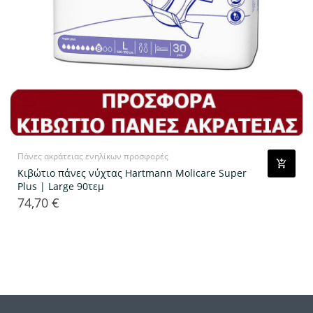
Πάνες ακράτειας ενηλίκων προσφορές
Κιβώτιο πάνες νύχτας Hartmann Molicare Super
Plus | Large 90τεμ
74,70 €
Τιμή