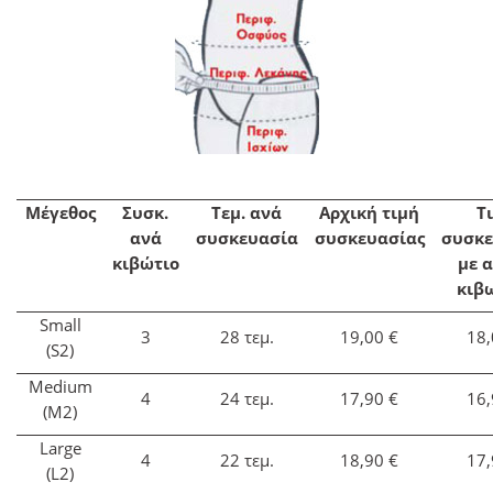
Μέγεθος
Συσκ.
Τεμ. ανά
Αρχική τιμή
Τ
ανά
συσκευασία
συσκευασίας
συσκε
κιβώτιο
με 
κιβ
Small
3
28 τεμ.
19,00 €
18,
(S2)
Medium
4
24 τεμ.
17,90 €
16,
(M2)
Large
4
22 τεμ.
18,90 €
17,
(L2)