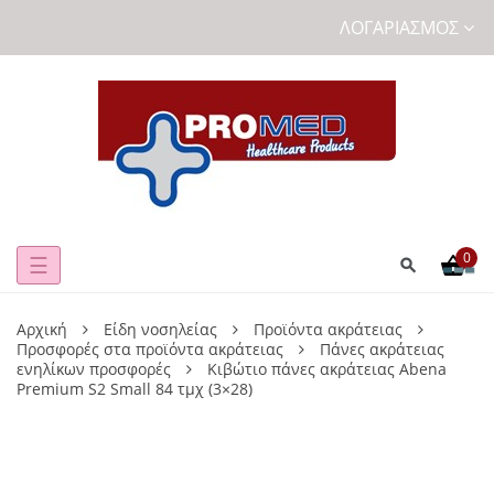
ΛΟΓΑΡΙΑΣΜΌΣ
0
Toggle
☰
navigation
Αρχική
Είδη νοσηλείας
Προϊόντα ακράτειας
Προσφορές στα προϊόντα ακράτειας
Πάνες ακράτειας
ενηλίκων προσφορές
Κιβώτιο πάνες ακράτειας Abena
Premium S2 Small 84 τμχ (3×28)