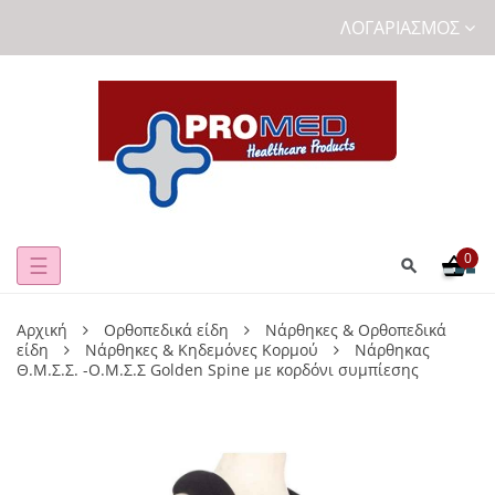
ΛΟΓΑΡΙΑΣΜΌΣ
0
Toggle
☰
navigation
Αρχική
Ορθοπεδικά είδη
Νάρθηκες & Ορθοπεδικά
είδη
Νάρθηκες & Κηδεμόνες Κορμού
Νάρθηκας
Θ.Μ.Σ.Σ. -Ο.Μ.Σ.Σ Golden Spine με κορδόνι συμπίεσης