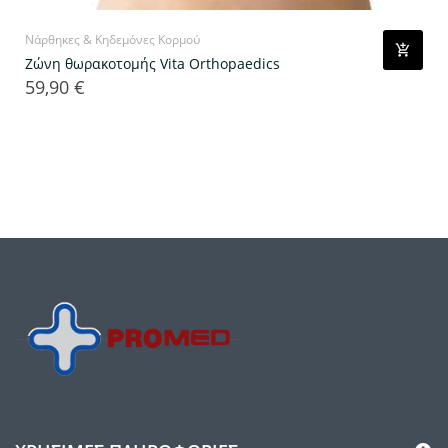
Νάρθηκες & Κηδεμόνες Κορμού
Ζώνη θωρακοτομής Vita Orthopaedics
59,90 €
Τιμή