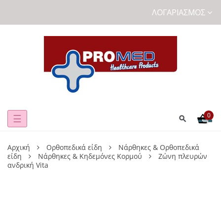
ΛΟΓΑΡΙΑΣΜΌΣ
0
Toggle
☰
navigation
Αρχική
Ορθοπεδικά είδη
Νάρθηκες & Ορθοπεδικά
είδη
Νάρθηκες & Κηδεμόνες Κορμού
Ζώνη πλευρών
ανδρική Vita