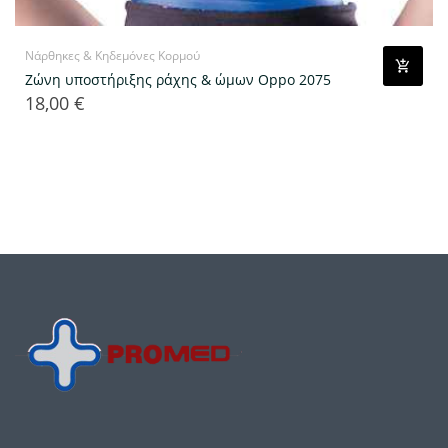
Νάρθηκες & Κηδεμόνες Κορμού
Ζώνη υποστήριξης ράχης & ώμων Oppo 2075
18,00 €
Τιμή