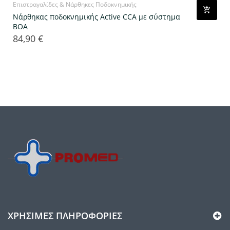
Επιστραγαλίδες & Νάρθηκες Ποδοκνημικής
Νάρθηκας ποδοκνημικής Active CCA με σύστημα
ΒΟΑ
84,90 €
Τιμή
ΧΡΉΣΙΜΕΣ ΠΛΗΡΟΦΟΡΊΕΣ