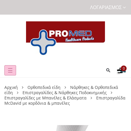
ΛΟΓΑΡΙΑΣΜΌΣ
0
Toggle
☰
navigation
Αρχική
Ορθοπεδικά είδη
Νάρθηκες & Ορθοπεδικά
είδη
Επιστραγαλίδες & Νάρθηκες Ποδοκνημικής
Επιστραγαλίδες με Μπανέλες & Ελάσματα
Επιστραγαλίδα
McDavid με κορδόνια & μπανέλες