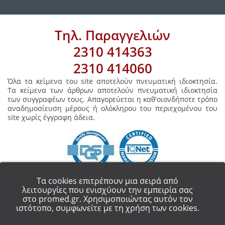
Τηλ. Παραγγελιών
2310 414363
2310 414060
Όλα τα κείμενα του site αποτελούν πνευματική ιδιοκτησία.
Τα κείμενα των άρθρων αποτελούν πνευματική ιδιοκτησία
των συγγραφέων τους. Απαγορεύεται η καθ'οιονδήποτε τρόπο
αναδημοσίευση μέρους ή ολόκληρου του περιεχομένου του
site χωρίς έγγραφη άδεια.
Τα cookies επιτρέπουν μια σειρά από
λειτουργίες που ενισχύουν την εμπειρία σας
στο promed.gr. Χρησιμοποιώντας αυτόν τον
COPYRIGHT 2018 - ALL RIGHT RESERVED.
PROMED ΟΡΘΟΠΕΔΙΚΑ ΕΙΔΗ
ιστότοπο, συμφωνείτε με τη χρήση των cookies.
ΘΕΣΣΑΛΟΝΙΚΗ