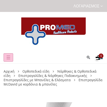
ΛΟΓΑΡΙΑΣΜΌΣ
0
Toggle
☰
navigation
Αρχική
Ορθοπεδικά είδη
Νάρθηκες & Ορθοπεδικά
είδη
Επιστραγαλίδες & Νάρθηκες Ποδοκνημικής
Επιστραγαλίδες με Μπανέλες & Ελάσματα
Επιστραγαλίδα
McDavid με κορδόνια & μπανέλες