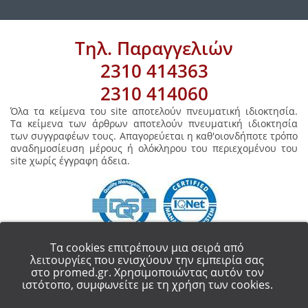
Τηλ. Παραγγελιών
2310 414363
2310 414060
Όλα τα κείμενα του site αποτελούν πνευματική ιδιοκτησία.
Τα κείμενα των άρθρων αποτελούν πνευματική ιδιοκτησία
των συγγραφέων τους. Απαγορεύεται η καθ'οιονδήποτε τρόπο
αναδημοσίευση μέρους ή ολόκληρου του περιεχομένου του
site χωρίς έγγραφη άδεια.
Τα cookies επιτρέπουν μια σειρά από
λειτουργίες που ενισχύουν την εμπειρία σας
στο promed.gr. Χρησιμοποιώντας αυτόν τον
COPYRIGHT 2018 - ALL RIGHT RESERVED.
PROMED ΟΡΘΟΠΕΔΙΚΑ ΕΙΔΗ
ιστότοπο, συμφωνείτε με τη χρήση των cookies.
ΘΕΣΣΑΛΟΝΙΚΗ