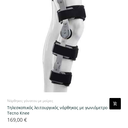
Νάρθηκες γόνατου με μοίρες
Τηλεσκοπικός λειτουργικός νάρθηκας με γωνιόμετρο
Tecno Knee
169,00 €
Τιμή