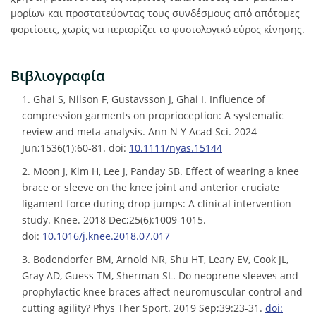
μορίων και προστατεύοντας τους συνδέσμους από απότομες
φορτίσεις, χωρίς να περιορίζει το φυσιολογικό εύρος κίνησης.
Βιβλιογραφία
1. Ghai S, Nilson F, Gustavsson J, Ghai I. Influence of
compression garments on proprioception: A systematic
review and meta-analysis. Ann N Y Acad Sci. 2024
Jun;1536(1):60-81. doi:
10.1111/nyas.15144
2. Moon J, Kim H, Lee J, Panday SB. Effect of wearing a knee
brace or sleeve on the knee joint and anterior cruciate
ligament force during drop jumps: A clinical intervention
study. Knee. 2018 Dec;25(6):1009-1015.
doi:
10.1016/j.knee.2018.07.017
3. Bodendorfer BM, Arnold NR, Shu HT, Leary EV, Cook JL,
Gray AD, Guess TM, Sherman SL. Do neoprene sleeves and
prophylactic knee braces affect neuromuscular control and
cutting agility? Phys Ther Sport. 2019 Sep;39:23-31.
doi: