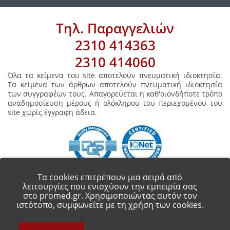
Τηλ. Παραγγελιών
2310 414363
2310 414060
Όλα τα κείμενα του site αποτελούν πνευματική ιδιοκτησία.
Τα κείμενα των άρθρων αποτελούν πνευματική ιδιοκτησία
των συγγραφέων τους. Απαγορεύεται η καθ'οιονδήποτε τρόπο
αναδημοσίευση μέρους ή ολόκληρου του περιεχομένου του
site χωρίς έγγραφη άδεια.
Τα cookies επιτρέπουν μια σειρά από
λειτουργίες που ενισχύουν την εμπειρία σας
στο promed.gr. Χρησιμοποιώντας αυτόν τον
COPYRIGHT 2018 - ALL RIGHT RESERVED.
PROMED ΟΡΘΟΠΕΔΙΚΑ ΕΙΔΗ
ιστότοπο, συμφωνείτε με τη χρήση των cookies.
ΘΕΣΣΑΛΟΝΙΚΗ