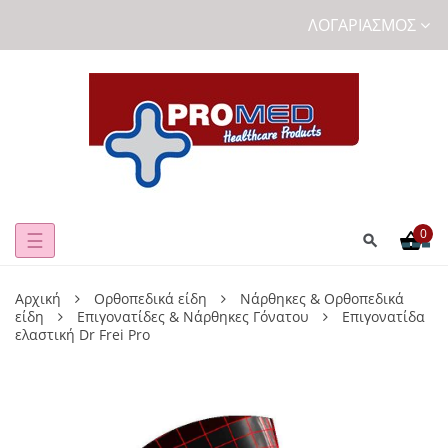
ΛΟΓΑΡΙΑΣΜΌΣ
0
Toggle
☰
navigation
Αρχική
Ορθοπεδικά είδη
Νάρθηκες & Ορθοπεδικά
είδη
Επιγονατίδες & Νάρθηκες Γόνατου
Επιγονατίδα
ελαστική Dr Frei Pro