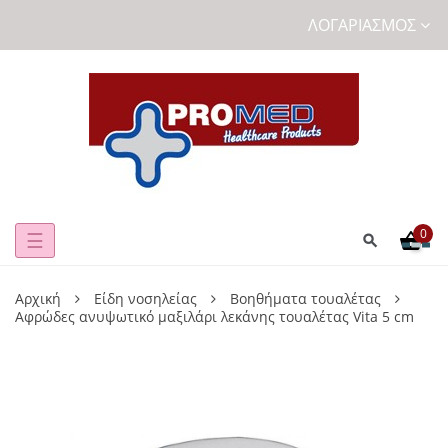
ΛΟΓΑΡΙΑΣΜΌΣ
0
Toggle
☰
navigation
Αρχική
Είδη νοσηλείας
Βοηθήματα τουαλέτας
Αφρώδες ανυψωτικό μαξιλάρι λεκάνης τουαλέτας Vita 5 cm