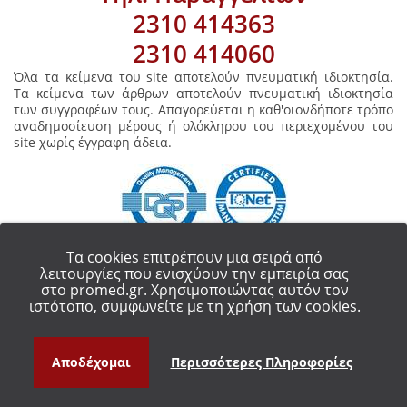
2310 414363
2310 414060
Όλα τα κείμενα του site αποτελούν πνευματική ιδιοκτησία.
Τα κείμενα των άρθρων αποτελούν πνευματική ιδιοκτησία
των συγγραφέων τους. Απαγορεύεται η καθ'οιονδήποτε τρόπο
αναδημοσίευση μέρους ή ολόκληρου του περιεχομένου του
site χωρίς έγγραφη άδεια.
Τα cookies επιτρέπουν μια σειρά από
λειτουργίες που ενισχύουν την εμπειρία σας
στο promed.gr. Χρησιμοποιώντας αυτόν τον
COPYRIGHT 2018 - ALL RIGHT RESERVED.
PROMED ΟΡΘΟΠΕΔΙΚΑ ΕΙΔΗ
ιστότοπο, συμφωνείτε με τη χρήση των cookies.
ΘΕΣΣΑΛΟΝΙΚΗ
Αποδέχομαι
Περισσότερες Πληροφορίες