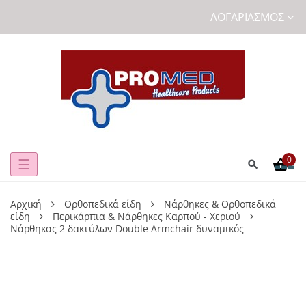
ΛΟΓΑΡΙΑΣΜΌΣ
0
Toggle
☰
navigation
Αρχική
Ορθοπεδικά είδη
Νάρθηκες & Ορθοπεδικά
είδη
Περικάρπια & Νάρθηκες Καρπού - Χεριού
Νάρθηκας 2 δακτύλων Double Armchair δυναμικός