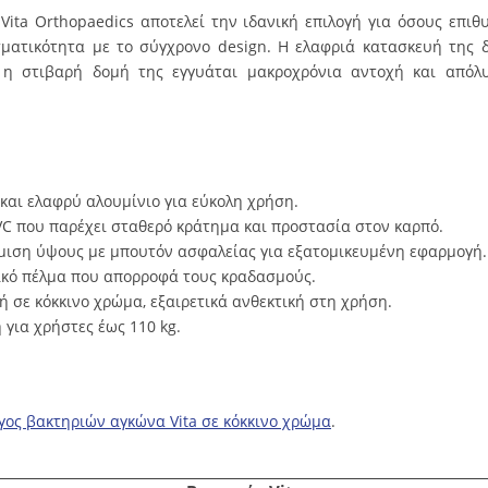
 Vita
Orthopaedics
αποτελεί την ιδανική επιλογή για όσους επι
σματικότητα με το σύγχρονο
design
. Η ελαφριά κατασκευή της 
ώ η στιβαρή δομή της εγγυάται μακροχρόνια αντοχή και απόλ
και ελαφρύ αλουμίνιο για εύκολη χρήση.
C που παρέχει σταθερό κράτημα και προστασία στον καρπό.
μιση ύψους με
μπουτόν
ασφαλείας για εξατομικευμένη εφαρμογή.
ικό πέλμα που απορροφά τους κραδασμούς.
 σε κόκκινο χρώμα, εξαιρετικά ανθεκτική στη χρήση.
 για χρήστες έως 110
kg
.
γος βακτηριών αγκώνα Vita σε κόκκινο χρώμα
.