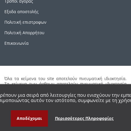
Τρόποι αγοράς
Εξοδα αποστολής
Πολιτική επιστροφων
Πολιτική Απορρήτου
Επικοινωνία
Όλα τα κείμενα του site αποτελούν πνευματική ιδιοκτησία.
Τα κείμενα των άρθρων αποτελούν πνευματική ιδιοκτησία
των συγγραφέων τους. Απαγορεύεται η καθ'οιονδήποτε τρόπο
αναδημοσίευση μέρους ή ολόκληρου του περιεχομένου του
τρέπουν μια σειρά από λειτουργίες που ενισχύουν την εμπε
site χωρίς έγγραφη άδεια.
ιμοποιώντας αυτόν τον ιστότοπο, συμφωνείτε με τη χρήση
Αποδέχομαι
Περισσότερες Πληροφορίες
YRIGHT 2018 - ALL RIGHT RESERVED.
PROMED ΟΡΘΟΠΕΔΙΚΑ ΕΙΔΗ ΘΕΣΣΑΛΟΝ