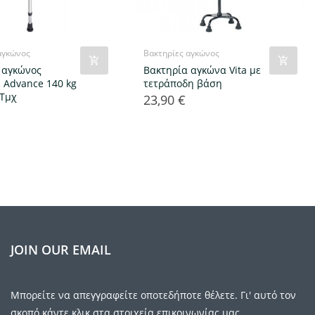
αγκώνος
Βακτηρίες αγκώνος
 αγκώνος
Βακτηρία αγκώνα Vita με
 Advance 140 kg
τετράποδη βάση
 Τμχ
23,90 €
Τιμή
JOIN OUR EMAIL
Μπορείτε να απεγγραφείτε οποτεδήποτε θέλετε. Γι' αυτό τον
σκοπό κάντε κλικ στα στοιχεία επικοινωνίας μας.