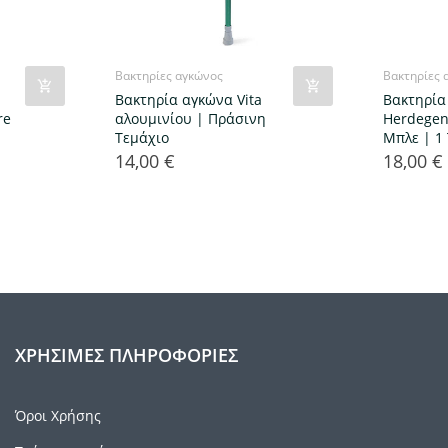
Βακτηρίες αγκώνος
Βακτηρίες 
Βακτηρία αγκώνα Vita
Βακτηρία
re
αλουμινίου | Πράσινη
Herdegen
Τεμάχιο
Μπλε | 1
14,00 €
18,00 €
Τιμή
Τιμή
ΧΡΉΣΙΜΕΣ ΠΛΗΡΟΦΟΡΊΕΣ
Όροι Χρήσης