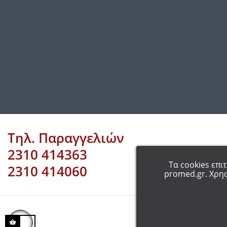
Τηλ. Παραγγελιών
2310 414363
Τα cookies επι
2310 414060
promed.gr. Χρησ
COP