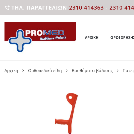
ΤΗΛ. ΠΑΡΑΓΓΕΛΙΏΝ
2310 414363
-
2310 41

ΑΡΧΙΚΉ
ΌΡΟΙ ΧΡΉΣΗ
Αρχική
Ορθοπεδικά είδη
Βοηθήματα βάδισης
Πατερ