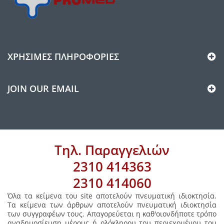
ΧΡΉΣΙΜΕΣ ΠΛΗΡΟΦΟΡΊΕΣ
JOIN OUR EMAIL
Τηλ. Παραγγελιών
2310 414363
2310 414060
Όλα τα κείμενα του site αποτελούν πνευματική ιδιοκτησία.
Τα κείμενα των άρθρων αποτελούν πνευματική ιδιοκτησία
των συγγραφέων τους. Απαγορεύεται η καθ'οιονδήποτε τρόπο
αναδημοσίευση μέρους ή ολόκληρου του περιεχομένου του