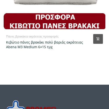
Πάνες βρακάκια ακράτειας προσφορές
Κιβώτιο πάνες βρακάκι πολύ βαριάς ακράτειας
Abena M3 Medium 6×15 τμχ