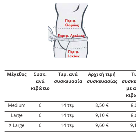
Μέγεθος
Συσκ.
Τεμ. ανά
Αρχική τιμή
Τ
ανά
συσκευασία
συσκευασίας
συσκε
κιβώτιο
με 
κιβ
Medium
6
14 τεμ.
8,50 €
8,
Large
6
14 τεμ.
9,10 €
8,
Χ Large
6
14 τεμ.
9,60 €
9,