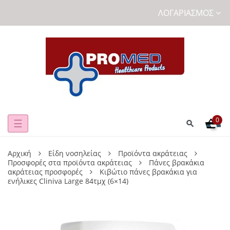
ΛΟΓΑΡΙΑΣΜΌΣ
0
Toggle
☰
navigation
Αρχική
Είδη νοσηλείας
Προϊόντα ακράτειας
Προσφορές στα προϊόντα ακράτειας
Πάνες βρακάκια
ακράτειας προσφορές
Κιβώτιο πάνες βρακάκια για
ενήλικες Cliniva Large 84τμχ (6×14)