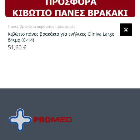
Πάνες βρακάκια ακράτειας προσφορές
Κιβώτιο πάνες βρακάκια για ενήλικες Cliniva Large
84τμχ (6×14)
51,60 €
Τιμή