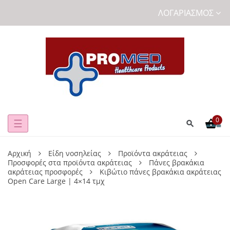
ΛΟΓΑΡΙΑΣΜΌΣ
0
Toggle
☰
navigation
Αρχική
Είδη νοσηλείας
Προϊόντα ακράτειας
Προσφορές στα προϊόντα ακράτειας
Πάνες βρακάκια
ακράτειας προσφορές
Κιβώτιο πάνες βρακάκια ακράτειας
Open Care Large | 4×14 τμχ