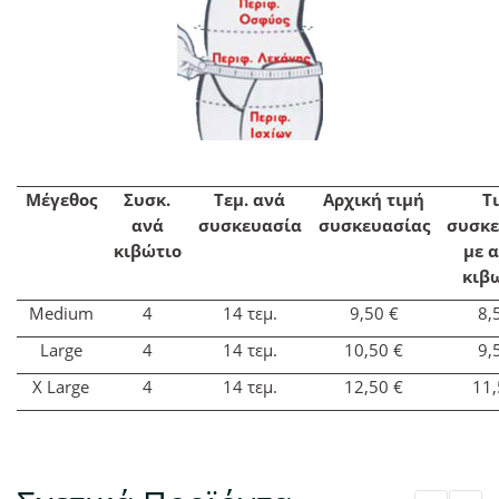
Μέγεθος
Συσκ.
Τεμ. ανά
Αρχική τιμή
Τ
ανά
συσκευασία
συσκευασίας
συσκε
κιβώτιο
με 
κιβ
Medium
4
14 τεμ.
9,50
€
8,
Large
4
14 τεμ.
10,50
€
9,
Χ Large
4
14 τεμ.
12,50
€
11,