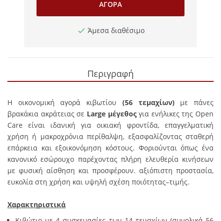
ΑΓΟΡΆ
Άμεσα διαθέσιμο
Περιγραφή
Η οικονομική αγορά κιβωτίου
(56 τεμαχίων)
με πάνες
βρακάκια ακράτειας σε
Large μέγεθος
για ενήλικες της Open
Care είναι ιδανική για οικιακή φροντίδα, επαγγελματική
χρήση ή μακροχρόνια περίθαλψη, εξασφαλίζοντας σταθερή
επάρκεια και εξοικονόμηση κόστους. Φοριούνται όπως ένα
κανονικό εσώρουχο παρέχοντας πλήρη ελευθερία κινήσεων
με φυσική αίσθηση και προσφέρουν. αξιόπιστη προστασία,
ευκολία στη χρήση και υψηλή σχέση ποιότητας–τιμής.
Χαρακτηριστικά
Κιβώτιο με 4 συσκευασίες των 14 τεμαχίων (συνολικά 56