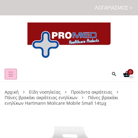
ΛΟΓΑΡΙΑΣΜΌΣ
0
Toggle
☰
navigation
Αρχική
Είδη νοσηλείας
Προϊόντα ακράτειας
Πάνες βρακάκι ακράτειας ενηλίκων
Πάνες βρακάκι
ενηλίκων Hartmann Molicare Mobile Small 14τμχ