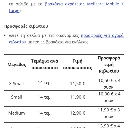
τη σελίδα με τα
βρακάκια ακράτειας Molicare Mobile Χ
Large
).
Προσφορές κιβωτίου
Δείτε τη σελίδα με τις οικονομικές
προσφορές για αγορά
κιβωτίου
με πάνες βρακάκια για ενήλικες.
Προσφορά
Τεμάχια ανά
Τιμή
Μέγεθος
τιμή
συσκευασία
συσκευασίας
κιβωτίου
10,50 €
x 4
14
τεμ.
X Small
11,50 €
συσκ.
10,90 €
x
4
Small
14
τεμ.
11,90 €
συσκ.
11,90 €
x 3
Medium
14
τεμ.
12,90 €
συσκ.
13,90 €
x
4