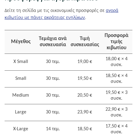
Δείτε τη σελίδα με τις οικονομικές προσφορές σε
αγορά
κιβωτίου με πάνες ακράτειας ενηλίκων
.
Προσφορά
Τεμάχια ανά
Τιμή
Μέγεθος
τιμής
συσκευασία
συσκευασίας
κιβωτίου
18,00 € × 4
X Small
30 τεμ.
19,00 €
συσκ.
18,50 € × 4
Small
30 τεμ.
19,50 €
συσκ.
19,50 € × 3
Medium
30 τεμ.
20,50 €
συσκ.
22,90 € × 3
Large
30 τεμ.
23,90 €
συσκ.
17,50 € × 4
X-Large
14 τεμ.
18,50 €
συσκ.