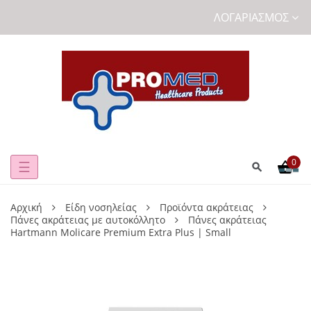
ΛΟΓΑΡΙΑΣΜΌΣ
0
Toggle
☰
navigation
Αρχική
Είδη νοσηλείας
Προϊόντα ακράτειας
Πάνες ακράτειας με αυτοκόλλητο
Πάνες ακράτειας
Hartmann Molicare Premium Extra Plus | Small