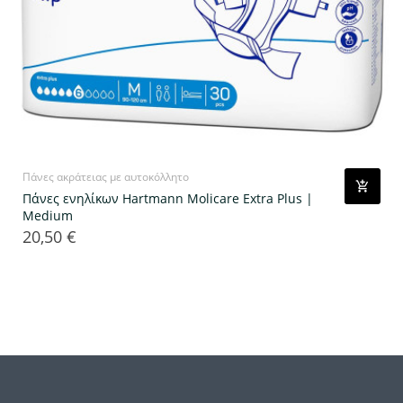
Πάνες ακράτειας με αυτοκόλλητο
Πάνες ενηλίκων Hartmann Molicare Extra Plus |
Medium
20,50 €
Τιμή