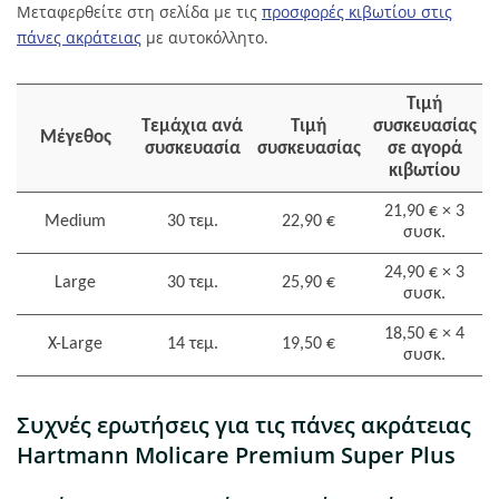
Μεταφερθείτε στη σελίδα με τις
προσφορές κιβωτίου στις
πάνες ακράτειας
με αυτοκόλλητο.
Τιμή
Τεμάχια ανά
Τιμή
συσκευασίας
Μέγεθος
συσκευασία
συσκευασίας
σε αγορά
κιβωτίου
21,90 € × 3
Medium
30 τεμ.
22,90 €
συσκ.
24,90 € × 3
Large
30 τεμ.
25,90 €
συσκ.
18,50 € × 4
X-Large
14 τεμ.
19,50 €
συσκ.
Συχνές ερωτήσεις για τις πάνες ακράτειας
Hartmann Molicare Premium Super Plus