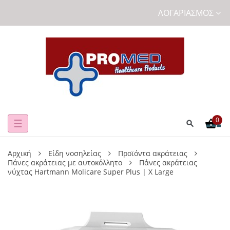
ΛΟΓΑΡΙΑΣΜΌΣ
0
Toggle
☰
navigation
Αρχική
Είδη νοσηλείας
Προϊόντα ακράτειας
Πάνες ακράτειας με αυτοκόλλητο
Πάνες ακράτειας
νύχτας Hartmann Molicare Super Plus | X Large