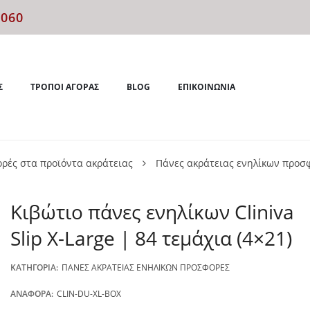
4060
Σ
ΤΡΌΠΟΙ ΑΓΟΡΆΣ
BLOG
ΕΠΙΚΟΙΝΩΝΊΑ
ρές στα προϊόντα ακράτειας
Πάνες ακράτειας ενηλίκων προσ
Κιβώτιο πάνες ενηλίκων Cliniva
Slip X-Large | 84 τεμάχια (4×21)
ΚΑΤΗΓΟΡΊΑ:
ΠΆΝΕΣ ΑΚΡΆΤΕΙΑΣ ΕΝΗΛΊΚΩΝ ΠΡΟΣΦΟΡΈΣ
ΑΝΑΦΟΡΆ:
CLIN-DU-XL-BOX