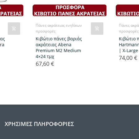
Πάνες ακράτειας ενηλίκων
Πάνες ακρά
προσφορές
προσφορές
ιας
Κιβώτιο πάνες βαριάς
Κιβώτιο 
ra
ακράτειας Abena
Hartmann
Premium Μ2 Medium
| X-Large
4×24 τμχ
74,00 €
Τιμή
67,60 €
Τιμή
ΧΡΉΣΙΜΕΣ ΠΛΗΡΟΦΟΡΊΕΣ