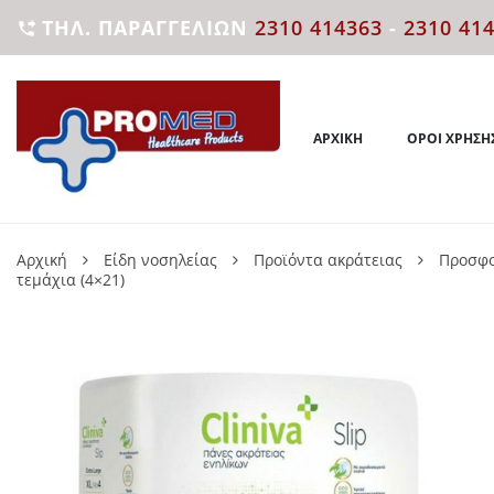
ΤΗΛ. ΠΑΡΑΓΓΕΛΙΏΝ
2310 414363
-
2310 41

ΑΡΧΙΚΉ
ΌΡΟΙ ΧΡΉΣΗ
Αρχική
Είδη νοσηλείας
Προϊόντα ακράτειας
Προσφο
τεμάχια (4×21)