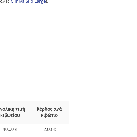
πάνες
Cliniva Slip Large
).
νολική τιμή
Κέρδος ανά
κιβωτίου
κιβώτιο
40,00 €
2,00 €