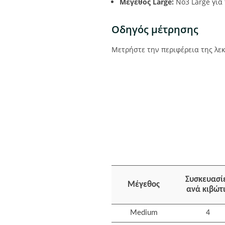
Μέγεθος Large:
Νο3 Large για 
Οδηγός μέτρησης
Μετρήστε την περιφέρεια της λε
Συσκευασί
Μέγεθος
ανά κιβώτ
Medium
4