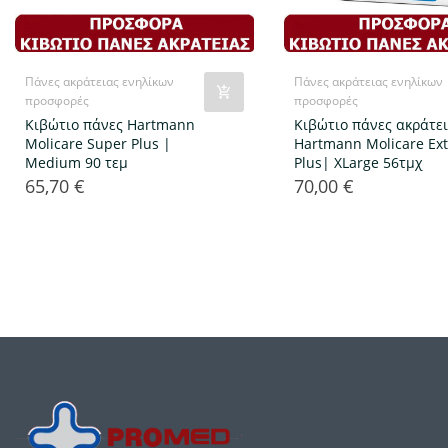
Πάνες ακράτειας ενηλίκων
Πάνες ακράτειας ενηλίκων
προσφορές
προσφορές
Κιβώτιο πάνες Hartmann
Κιβώτιο πάνες ακράτε
Molicare Super Plus |
Hartmann Molicare Ext
Medium 90 τεμ
Plus| XLarge 56τμχ
65,70 €
70,00 €
Τιμή
Τιμή