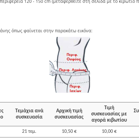
περιφέρεια 120 - 150 cm (μεταφερθείτε στη σελίδα με το κιβώτιο 
κάνης όπως φαίνεται στην παρακάτω εικόνα:
Τιμή
ες
Τεμάχια ανά
Αρχική τιμή
Συ
συσκευασίας με
ιο
συσκευασία
συσκευασίας
αγορά κιβωτίου
21 τεμ.
10,50 €
10,00 €