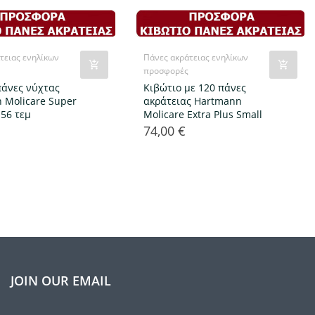
τειας ενηλίκων
Πάνες ακράτειας ενηλίκων
προσφορές
πάνες νύχτας
Κιβώτιο με 120 πάνες
 Molicare Super
ακράτειας Hartmann
 56 τεμ
Molicare Extra Plus Small
74,00 €
Τιμή
JOIN OUR EMAIL