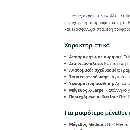
Οι
πάνες ακράτειας ενηλίκων
Cli
ενισχυμένη απορροφητικότητα. Η
και εξασφαλίζει σταθερή τροφοδ
Χαρακτηριστικά
Απορροφητικός πυρήνας:
Ειδ
Διαπνέον υλικό:
Κατασκευή πο
Ανατομικός σχεδιασμός:
Γραμ
Ταινίες στερέωσης:
Ισχυρά επ
Υφασμάτινη αίσθηση:
Απαλή υ
Μέγεθος X-Large:
Κατάλληλο 
Περιεχόμενο κιβωτίου:
Περιλ
Για μικρότερο μέγεθος
Μέγεθος Medium:
Νο2 Medium 