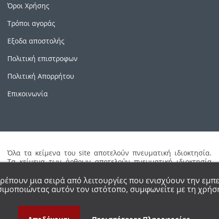
Όροι Χρήσης
Τρόποι αγοράς
Εξοδα αποστολής
Πολιτική επιστροφων
Πολιτική Απορρήτου
Επικοινωνία
Όλα τα κείμενα του site αποτελούν πνευματική ιδιοκτησία.
Τα κείμενα των άρθρων αποτελούν πνευματική ιδιοκτησία
των συγγραφέων τους. Απαγορεύεται η καθ'οιονδήποτε τρόπο
αναδημοσίευση μέρους ή ολόκληρου του περιεχομένου του
τρέπουν μια σειρά από λειτουργίες που ενισχύουν την εμπε
site χωρίς έγγραφη άδεια.
ιμοποιώντας αυτόν τον ιστότοπο, συμφωνείτε με τη χρήση