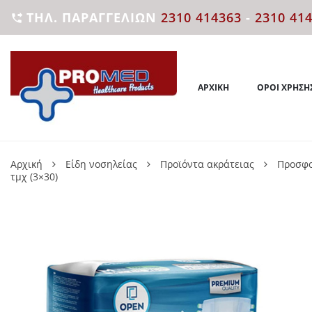
ΤΗΛ. ΠΑΡΑΓΓΕΛΙΏΝ
2310 414363
-
2310 41

ΑΡΧΙΚΉ
ΌΡΟΙ ΧΡΉΣΗ
Αρχική
Είδη νοσηλείας
Προϊόντα ακράτειας
Προσφο
τμχ (3×30)