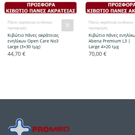
Πάνες ακράτειας ενηλίκων
Πάνες ακράτειας ενηλίκων
προσφορές
προσφορές
Κιβώτιο πάνες ακράτειας
Κιβώτιο πάνες ενηλίκ
ενηλίκων Open Care No3
Abena Premium L3 |
Large (3×30 τμχ)
Large 4×20 τμχ
44,70 €
70,00 €
Τιμή
Τιμή