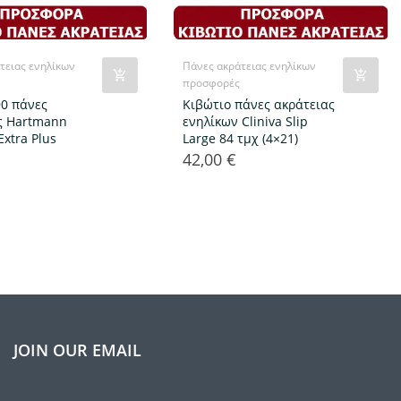
τειας ενηλίκων
Πάνες ακράτειας ενηλίκων
προσφορές
90 πάνες
Κιβώτιο πάνες ακράτειας
ς Hartmann
ενηλίκων Cliniva Slip
Extra Plus
Large 84 τμχ (4×21)
42,00 €
Τιμή
JOIN OUR EMAIL