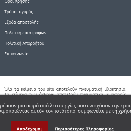
Όροι Χρήσης
Τρόποι αγοράς
Εξοδα αποστολής
Πολιτική επιστροφων
Πολιτική Απορρήτου
Επικοινωνία
Όλα τα κείμενα του site αποτελούν πνευματική ιδιοκτησία.
Τα κείμενα των άρθρων αποτελούν πνευματική ιδιοκτησία
των συγγραφέων τους. Απαγορεύεται η καθ'οιονδήποτε τρόπο
αναδημοσίευση μέρους ή ολόκληρου του περιεχομένου του
τρέπουν μια σειρά από λειτουργίες που ενισχύουν την εμπε
site χωρίς έγγραφη άδεια.
ιμοποιώντας αυτόν τον ιστότοπο, συμφωνείτε με τη χρήση
Αποδέχομαι
Περισσότερες Πληροφορίες