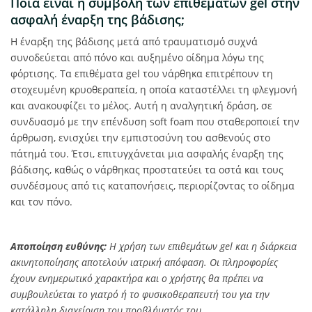
Ποια είναι η συμβολή των επιθεμάτων gel στην
ασφαλή έναρξη της βάδισης;
Η έναρξη της βάδισης μετά από τραυματισμό συχνά
συνοδεύεται από πόνο και αυξημένο οίδημα λόγω της
φόρτισης. Τα επιθέματα gel του νάρθηκα επιτρέπουν τη
στοχευμένη κρυοθεραπεία, η οποία καταστέλλει τη φλεγμονή
και ανακουφίζει το μέλος. Αυτή η αναλγητική δράση, σε
συνδυασμό με την επένδυση soft foam που σταθεροποιεί την
άρθρωση, ενισχύει την εμπιστοσύνη του ασθενούς στο
πάτημά του. Έτσι, επιτυγχάνεται μια ασφαλής έναρξη της
βάδισης, καθώς ο νάρθηκας προστατεύει τα οστά και τους
συνδέσμους από τις καταπονήσεις, περιορίζοντας το οίδημα
και τον πόνο.
Αποποίηση ευθύνης:
Η χρήση των επιθεμάτων gel και η διάρκεια
ακινητοποίησης αποτελούν ιατρική απόφαση. Οι πληροφορίες
έχουν ενημερωτικό χαρακτήρα και ο χρήστης θα πρέπει να
συμβουλεύεται το γιατρό ή το φυσικοθεραπευτή του για την
κατάλληλη διαχείριση του προβλήματός του.