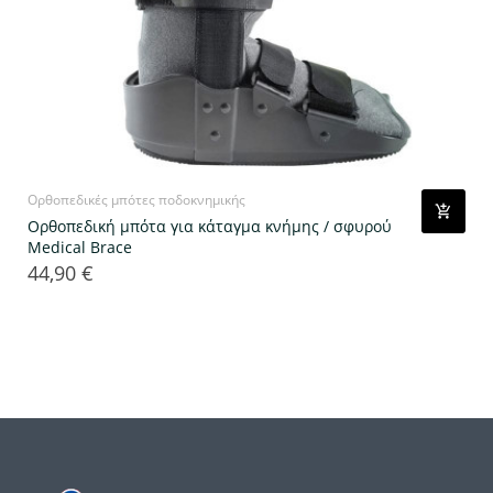
Ορθοπεδικές μπότες ποδοκνημικής
Ορθοπεδική μπότα για κάταγμα κνήμης / σφυρού
Medical Brace
44,90 €
Τιμή