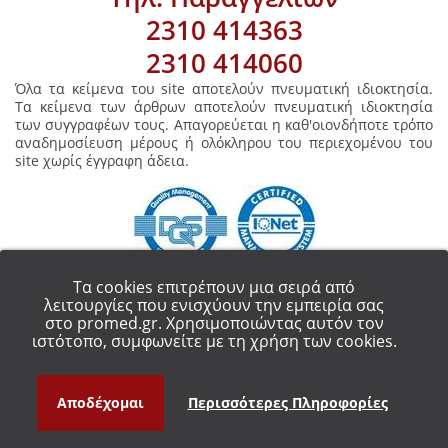
2310 414363
2310 414060
Όλα τα κείμενα του site αποτελούν πνευματική ιδιοκτησία.
Τα κείμενα των άρθρων αποτελούν πνευματική ιδιοκτησία
των συγγραφέων τους. Απαγορεύεται η καθ'οιονδήποτε τρόπο
αναδημοσίευση μέρους ή ολόκληρου του περιεχομένου του
site χωρίς έγγραφη άδεια.
Τα cookies επιτρέπουν μια σειρά από
λειτουργίες που ενισχύουν την εμπειρία σας
στο promed.gr. Χρησιμοποιώντας αυτόν τον
COPYRIGHT 2018 - ALL RIGHT RESERVED.
PROMED ΟΡΘΟΠΕΔΙΚΑ ΕΙΔΗ
ιστότοπο, συμφωνείτε με τη χρήση των cookies.
ΘΕΣΣΑΛΟΝΙΚΗ
Αποδέχομαι
Περισσότερες Πληροφορίες