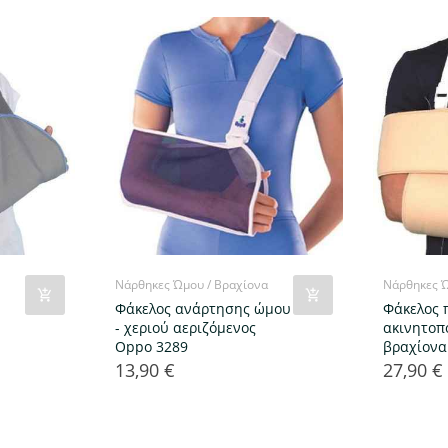
Νάρθηκες Ώμου / Βραχίονα
Νάρθηκες Ώ
Φάκελος ανάρτησης ώμου
Φάκελος 
- χεριού αεριζόμενος
ακινητοπ
Oppo 3289
βραχίονα
13,90 €
27,90 €
Τιμή
Τιμή