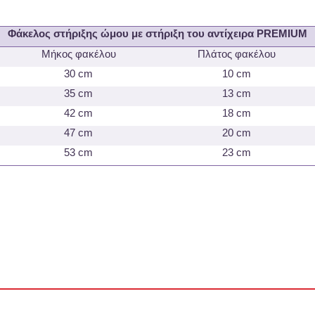
Φάκελος στήριξης ώμου με στήριξη του αντίχειρα
PREMIUM
Μήκος φακέλου
Πλάτος φακέλου
30 cm
10 cm
35 cm
13 cm
42 cm
18 cm
47 cm
20 cm
53 cm
23 cm