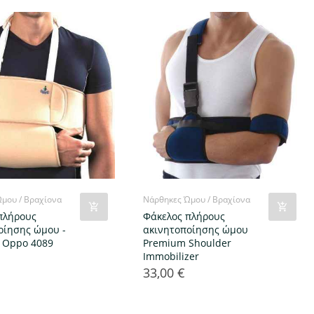
μου / Βραχίονα
Νάρθηκες Ώμου / Βραχίονα
πλήρους
Φάκελος πλήρους
οίησης ώμου -
ακινητοποίησης ώμου
 Oppo 4089
Premium Shoulder
Immobilizer
33,00 €
Τιμή