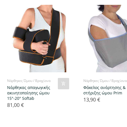
Νάρθηκες Ώμου / Βραχίονα
Νάρθηκες Ώμου / Βραχίονα
Νάρθηκας απαγωγικής
Φάκελος ανάρτησης &
ακινητοποίησης ώμου
στήριξης ώμου Prim
15°-20° Softab
13,90 €
Τιμή
81,00 €
Τιμή