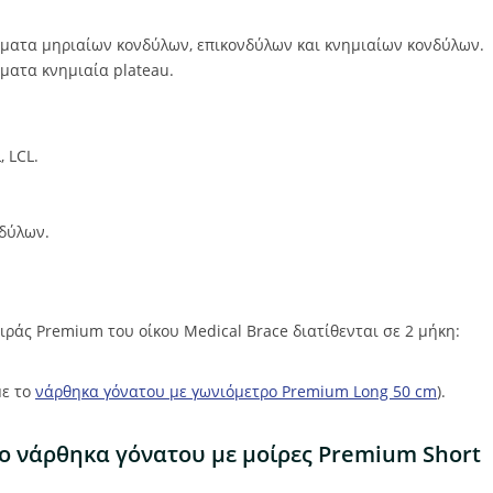
ματα μηριαίων κονδύλων, επικονδύλων και κνημιαίων κονδύλων.
ματα κνημιαία plateau.
 LCL.
δύλων.
ιράς Premium του οίκου Medical Brace διατίθενται σε 2 μήκη:
με το
νάρθηκα γόνατου με γωνιόμετρο Premium Long 50 cm
).
το νάρθηκα γόνατου με μοίρες Premium Short