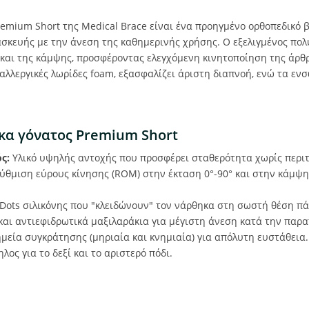
emium Short της Medical Brace είναι ένα προηγμένο ορθοπεδικό
ασκευής με την άνεση της καθημερινής χρήσης. Ο εξελιγμένος πολ
 και της κάμψης, προσφέροντας ελεγχόμενη κινητοποίηση της άρ
αλλεργικές λωρίδες foam, εξασφαλίζει άριστη διαπνοή, ενώ τα εν
κα γόνατος Premium Short
ς:
Υλικό υψηλής αντοχής που προσφέρει σταθερότητα χωρίς περιτ
ύθμιση εύρους κίνησης (ROM) στην έκταση 0°-90° και στην κάμψη 
Dots σιλικόνης που "κλειδώνουν" τον νάρθηκα στη σωστή θέση πά
και αντιεφιδρωτικά μαξιλαράκια για μέγιστη άνεση κατά την παρ
εία συγκράτησης (μηριαία και κνημιαία) για απόλυτη ευστάθεια.
λος για το δεξί και το αριστερό πόδι.