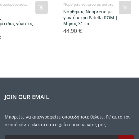
στεοαρθρίτιδας
Νάρθηκες γόνατου με μοίρες
Νάρθηκας Neoprene με
ς
γωνιόμετρο Patella RΟΜ |
ρίτιδας γόνατος
Μήκος 31 cm
44,90 €
Τιμή
€
JOIN OUR EMAIL
Μπορείτε να απεγγραφείτε οποτεδήποτε θέλετε. Γι' αυτό τον
σκοπό κάντε κλικ στα στοιχεία επικοινωνίας μας.