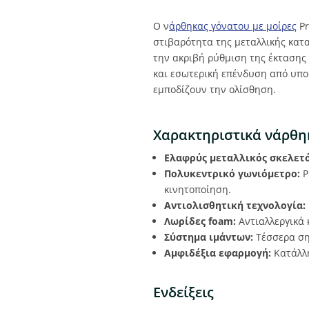
Ο ν
άρθηκας γόνατου με μοίρες
Pr
στιβαρότητα της μεταλλικής κατ
την ακριβή ρύθμιση της έκτασης
και εσωτερική επένδυση από υπο
εμποδίζουν την ολίσθηση.
Χαρακτηριστικά νάρθη
Ελαφρύς μεταλλικός σκελετό
Πολυκεντρικό γωνιόμετρο:
Ρ
κινητοποίηση.
Αντιολισθητική τεχνολογία:
Λωρίδες foam:
Αντιαλλεργικά 
Σύστημα ιμάντων:
Τέσσερα σημ
Αμφιδέξια εφαρμογή:
Κατάλλη
Ενδείξεις