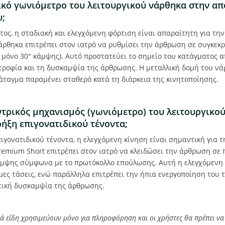
ικό γωνιόμετρο του λειτουργικού νάρθηκα στην α
υ;
τος, η σταδιακή και ελεγχόμενη φόρτιση είναι απαραίτητη για τη
ρθηκα επιτρέπει στον ιατρό να ρυθμίσει την άρθρωση σε συγκεκρι
. μόνο 30° κάμψης). Αυτό προστατεύει το σημείο του κατάγματος α
τροφία και τη δυσκαμψία της άρθρωσης. Η μεταλλική δομή του ν
κάταγμα παραμένει σταθερό κατά τη διάρκεια της κινητοποίησης.
τρικός μηχανισμός (γωνιόμετρο) του λειτουργικο
ήξη επιγονατιδικού τένοντα;
ιγονατιδικού τένοντα, η ελεγχόμενη κίνηση είναι σημαντική για
emium Short επιτρέπει στον ιατρό να κλειδώσει την άρθρωση σε 
άμψης σύμφωνα με το πρωτόκολλο επούλωσης. Αυτή η ελεγχόμενη 
ες τάσεις, ενώ παράλληλα επιτρέπει την ήπια ενεργοποίηση του 
ητική δυσκαμψία της άρθρωσης.
 είδη χρησιμεύουν μόνο για πληροφόρηση και οι χρήστες θα πρέπει να