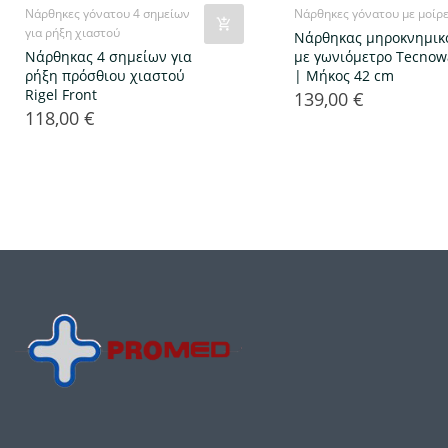
Νάρθηκες γόνατου 4 σημείων
Νάρθηκες γόνατου με μοίρ
για ρήξη χιαστού
Νάρθηκας μηροκνημικ
Νάρθηκας 4 σημείων για
με γωνιόμετρο Tecnow
ρήξη πρόσθιου χιαστού
| Μήκος 42 cm
Rigel Front
139,00 €
Τιμή
118,00 €
Τιμή