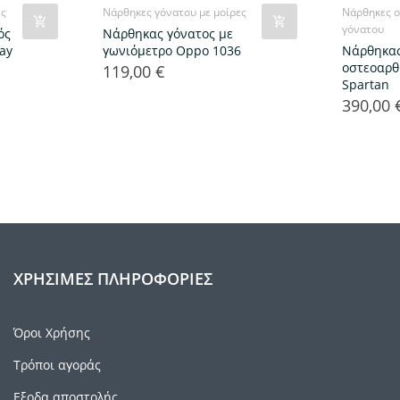
ες
Νάρθηκες γόνατου με μοίρες
Νάρθηκες ο
γόνατου
ός
Nάρθηκας γόνατος με
ay
γωνιόμετρο Oppo 1036
Νάρθηκα
οστεοαρθ
119,00 €
Τιμή
Spartan
390,00 
Τιμή
ΧΡΉΣΙΜΕΣ ΠΛΗΡΟΦΟΡΊΕΣ
Όροι Χρήσης
Τρόποι αγοράς
Εξοδα αποστολής