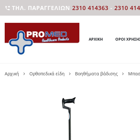
ΤΗΛ. ΠΑΡΑΓΓΕΛΙΏΝ
2310 414363
-
2310 41

ΑΡΧΙΚΉ
ΌΡΟΙ ΧΡΉΣΗ
Αρχική
Ορθοπεδικά είδη
Βοηθήματα βάδισης
Μπασ