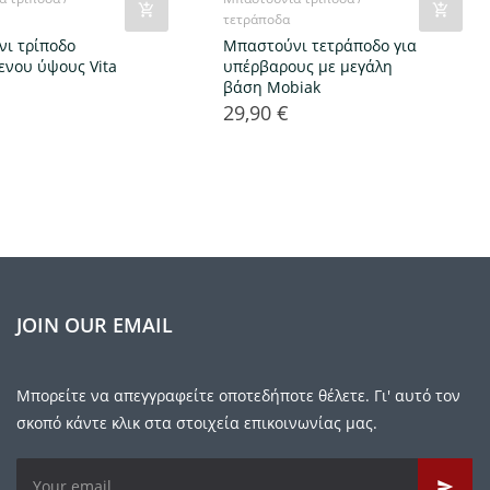
τετράποδα
ι τρίποδο
Μπαστούνι τετράποδο για
ενου ύψους Vita
υπέρβαρους με μεγάλη
βάση Mobiak
29,90 €
Τιμή
JOIN OUR EMAIL
Μπορείτε να απεγγραφείτε οποτεδήποτε θέλετε. Γι' αυτό τον
σκοπό κάντε κλικ στα στοιχεία επικοινωνίας μας.