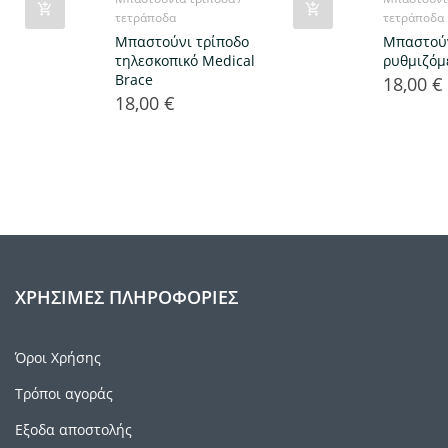
τετράποδα
τετράποδα
Μπαστούνι τρίποδο
Μπαστούν
τηλεσκοπικό Medical
ρυθμιζόμ
Brace
18,00 €
Τιμή
18,00 €
Τιμή
ΧΡΉΣΙΜΕΣ ΠΛΗΡΟΦΟΡΊΕΣ
Όροι Χρήσης
Τρόποι αγοράς
Εξοδα αποστολής