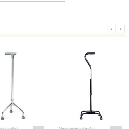
 τρίποδα /
Μπαστούνια τρίποδα /