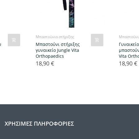
Μπαστούνια στήριξης
Μπαστούνι
υ
Μπαστούνι στήριξης
Γυναικεί
γυναικείο Jungle Vita
μπαστούν
Orthopaedics
Vita Orth
18,90 €
18,90 €
Τιμή
Τιμή
ΧΡΉΣΙΜΕΣ ΠΛΗΡΟΦΟΡΊΕΣ