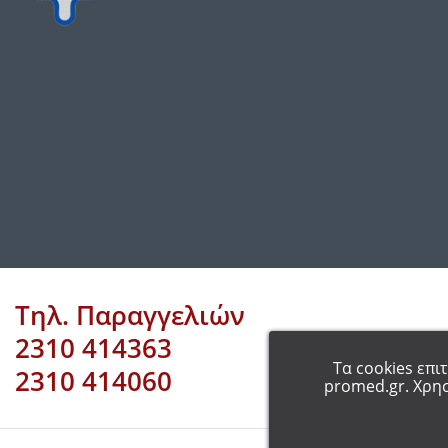
Τηλ. Παραγγελιών
2310 414363
Τα cookies επι
2310 414060
promed.gr. Χρησ