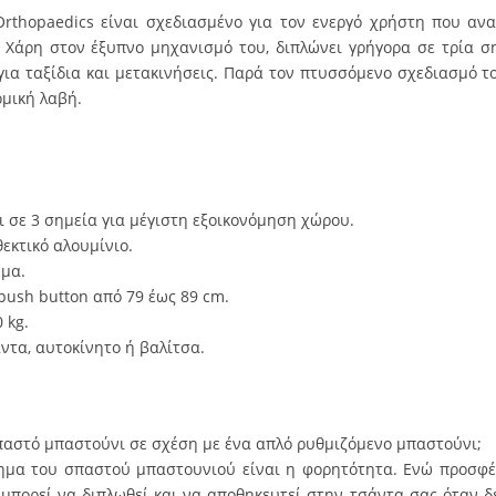
Orthopaedics είναι σχεδιασμένο για τον ενεργό χρήστη που αν
 Χάρη στον έξυπνο μηχανισμό του, διπλώνει γρήγορα σε τρία σ
για ταξίδια και μετακινήσεις. Παρά τον πτυσσόμενο σχεδιασμό τ
ομική λαβή.
ι σε 3 σημεία για μέγιστη εξοικονόμηση χώρου.
εκτικό αλουμίνιο.
ημα.
ush button από 79 έως 89 cm.
 kg.
ντα, αυτοκίνητο ή βαλίτσα.
σπαστό μπαστούνι σε σχέση με ένα απλό ρυθμιζόμενο μπαστούνι;
τημα του σπαστού μπαστουνιού είναι η φορητότητα. Ενώ προσφέρ
μπορεί να διπλωθεί και να αποθηκευτεί στην τσάντα σας όταν δεν