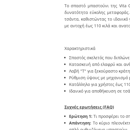
Το σπαστό μπαστούνι της Vita 
δυνατότητα εύκολης μεταφοράς.
τσάντα, καθιστώντας το ιδανικό 
με αντοχή έως 110 κιλά και ανατ
Χαρακτηριστικά
Σπαστός σκελετός που διπλώνε
Κατασκευή από ελαφρύ και ανθ
Λαβή "Τ" για ξεκούραστο κράτ
Ρύθμιση ύψους με μηχανισμό p
Κατάλληλο για χρήστες έως 110
Ιδανικό για αποθήκευση σε τσά
Συχνές
ερωτήσεις
(FAQ)
Ερώτηση 1
:
Τι προσφέρει το 
Απ
άντηση
:
Το κύριο πλεονέκ
απλό ρυθμιζόμενο μπαστούνι, 