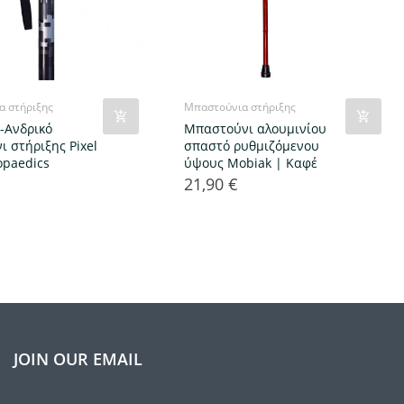
α στήριξης
Μπαστούνια στήριξης
ο-Ανδρικό
Μπαστούνι αλουμινίου
ι στήριξης Pixel
σπαστό ρυθμιζόμενου
opaedics
ύψους Mobiak | Καφέ
21,90 €
Τιμή
JOIN OUR EMAIL