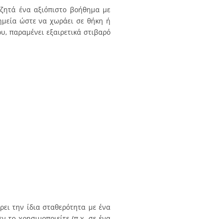
αζητά ένα αξιόπιστο βοήθημα με
ημεία ώστε να χωράει σε θήκη ή
ου, παραμένει εξαιρετικά στιβαρό
ει την ίδια σταθερότητα με ένα
 το χρησιμοποιείτε (π.χ. σε ένα