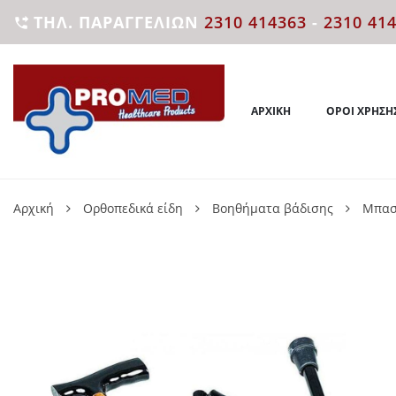
ΤΗΛ. ΠΑΡΑΓΓΕΛΙΏΝ
2310 414363
-
2310 41

ΑΡΧΙΚΉ
ΌΡΟΙ ΧΡΉΣΗ
Αρχική
Ορθοπεδικά είδη
Βοηθήματα βάδισης
Μπασ