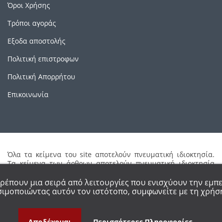
Όροι Χρήσης
Τρόποι αγοράς
Εξοδα αποστολής
Πολιτική επιστροφων
Πολιτική Απορρήτου
Επικοινωνία
Όλα τα κείμενα του site αποτελούν πνευματική ιδιοκτησία.
Τα κείμενα των άρθρων αποτελούν πνευματική ιδιοκτησία
των συγγραφέων τους. Απαγορεύεται η καθ'οιονδήποτε τρόπο
αναδημοσίευση μέρους ή ολόκληρου του περιεχομένου του
τρέπουν μια σειρά από λειτουργίες που ενισχύουν την εμπε
site χωρίς έγγραφη άδεια.
ιμοποιώντας αυτόν τον ιστότοπο, συμφωνείτε με τη χρήση
Αποδέχομαι
Περισσότερες Πληροφορίες