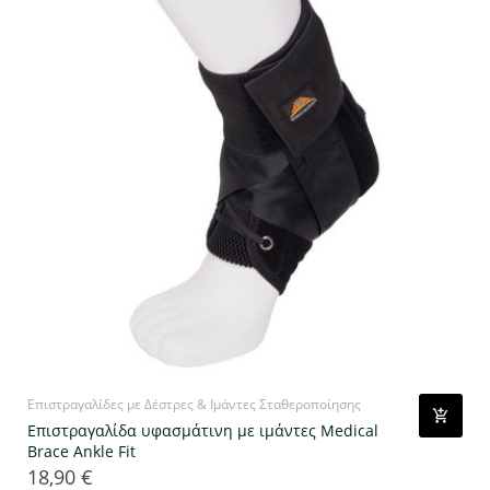
Επιστραγαλίδες με Δέστρες & Ιμάντες Σταθεροποίησης
Επιστραγαλίδα υφασμάτινη με ιμάντες Medical
Brace Ankle Fit
18,90 €
Τιμή