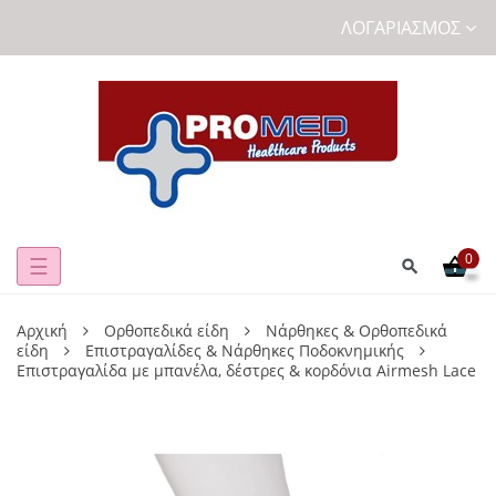
ΛΟΓΑΡΙΑΣΜΌΣ
0
Toggle
☰
navigation
Αρχική
Ορθοπεδικά είδη
Νάρθηκες & Ορθοπεδικά
είδη
Επιστραγαλίδες & Νάρθηκες Ποδοκνημικής
Επιστραγαλίδα με μπανέλα, δέστρες & κορδόνια Airmesh Lace