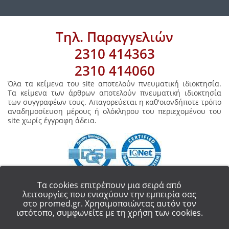
Τηλ. Παραγγελιών
2310 414363
2310 414060
Όλα τα κείμενα του site αποτελούν πνευματική ιδιοκτησία.
Τα κείμενα των άρθρων αποτελούν πνευματική ιδιοκτησία
των συγγραφέων τους. Απαγορεύεται η καθ'οιονδήποτε τρόπο
αναδημοσίευση μέρους ή ολόκληρου του περιεχομένου του
site χωρίς έγγραφη άδεια.
Τα cookies επιτρέπουν μια σειρά από
λειτουργίες που ενισχύουν την εμπειρία σας
στο promed.gr. Χρησιμοποιώντας αυτόν τον
COPYRIGHT 2018 - ALL RIGHT RESERVED.
PROMED ΟΡΘΟΠΕΔΙΚΑ ΕΙΔΗ
ιστότοπο, συμφωνείτε με τη χρήση των cookies.
ΘΕΣΣΑΛΟΝΙΚΗ