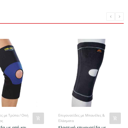
ες με Τρύπα / Οπή
Επιγονατίδες με Μπανέλες &
ας
Ελάσματα
ίδα με οπή και
Ελαστική επιγονατίδα με