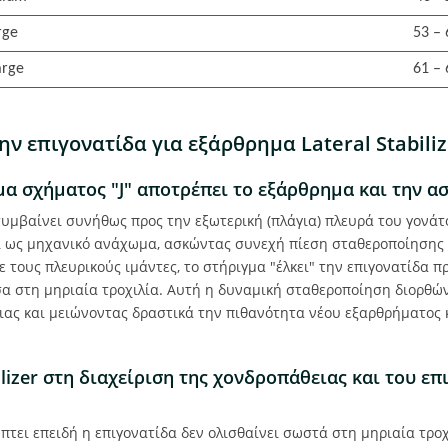
rge
53 –
arge
61 –
ην επιγονατίδα για εξάρθρημα Lateral Stabiliz
α σχήματος "J" αποτρέπει το εξάρθρημα και την ασ
υμβαίνει συνήθως προς την εξωτερική (πλάγια) πλευρά του γονάτ
εί ως μηχανικό ανάχωμα, ασκώντας συνεχή πίεση σταθεροποίησης 
ε τους πλευρικούς ιμάντες, το στήριγμα "έλκει" την επιγονατίδα π
σα στη μηριαία τροχιλία. Αυτή η δυναμική σταθεροποίηση διορθών
ιας και μειώνοντας δραστικά την πιθανότητα νέου εξαρθρήματος 
ilizer στη διαχείριση της χονδροπάθειας και του ε
πτει επειδή η επιγονατίδα δεν ολισθαίνει σωστά στη μηριαία τρο