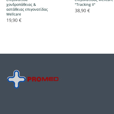
χονδροπάθειας &
"Tracking II"
αστάθειας επιγονατίδας
38,90 €
Τιμή
Wellcare
19,90 €
Τιμή