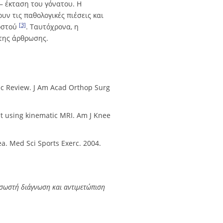
 – έκταση του γόνατου. Η
υν τις παθολογικές πιέσεις και
[3]
 οστού
. Ταυτόχρονα, η
 της άρθρωσης.
tic Review. J Am Acad Orthop Surg
ent using kinematic MRI. Am J Knee
ea. Med Sci Sports Exerc. 2004.
 σωστή διάγνωση και αντιμετώπιση