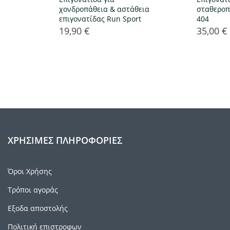
χονδροπάθεια & αστάθεια
σταθεροπ
επιγονατίδας Run Sport
404
19,90 €
35,00 €
Τιμή
Τιμή
ΧΡΉΣΙΜΕΣ ΠΛΗΡΟΦΟΡΊΕΣ
Όροι Χρήσης
Τρόποι αγοράς
Εξοδα αποστολής
Πολιτική επιστροφων