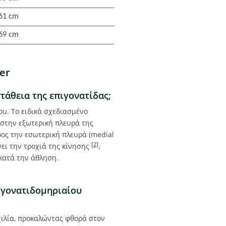
 61 cm
 69 cm
er
τάθεια της επιγονατίδας;
ου. Το ειδικά σχεδιασμένο
στην εξωτερική πλευρά της
ρος την εσωτερική πλευρά (medial
[2]
ει την τροχιά της κίνησης
,
κατά την άθληση.
πιγονατιδομηριαίου
χιλία, προκαλώντας φθορά στον