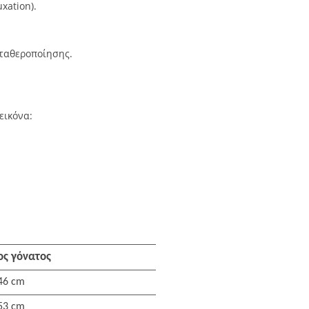
xation).
ταθεροποίησης.
εικόνα:
ος γόνατος
 46 cm
 53 cm