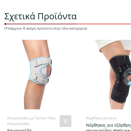
Σχετικά Προϊόντα
(Υπάρχουν 8 ακόμη προϊόντα στην ίδια κατηγορία)
Επιγονατίδες με Τρύπα / Οπή
Νάρθηκες γόνατου
Επιγονατίδας
Νάρθηκας για εξάρθρ
Επιγονατίδα
επιγονατίδας Wellcare