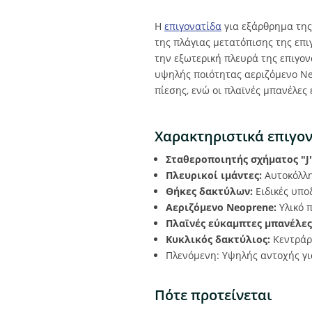
Η
επιγονατίδα
για εξάρθρημα της 
της πλάγιας μετατόπισης της επιγ
την εξωτερική πλευρά της επιγο
υψηλής ποιότητας αεριζόμενο Neo
πίεσης, ενώ οι πλαϊνές μπανέλες
Χαρακτηριστικά επιγονα
Σταθεροποιητής σχήματος "J"
Πλευρικοί ιμάντες:
Αυτοκόλλη
Θήκες δακτύλων:
Ειδικές υπο
Αεριζόμενο Neoprene:
Υλικό π
Πλαϊνές εύκαμπτες μπανέλες
Κυκλικός δακτύλιος:
Κεντράρε
Πλενόμενη: Υψηλής αντοχής γι
Πότε προτείνεται