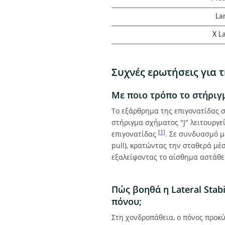
La
X L
Συχνές ερωτήσεις για τ
Με ποιο τρόπο το στήριγμ
Το εξάρθρημα της επιγονατίδας σ
στήριγμα σχήματος "J" λειτουργ
[1]
επιγονατίδας
. Σε συνδυασμό μ
pull), κρατώντας την σταθερά μέ
εξαλείφοντας το αίσθημα αστάθε
Πώς βοηθά η Lateral Stab
πόνου;
Στη χονδροπάθεια, ο πόνος προκύ