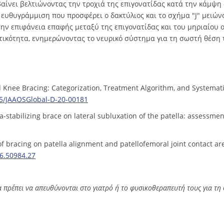
μβαίνει βελτιώνοντας την τροχιά της επιγονατίδας κατά την κάμψη
ευθυγράμμιση που προσφέρει ο δακτύλιος και το σχήμα "J" μειώνο
ην επιφάνεια επαφής μεταξύ της επιγονατίδας και του μηριαίου
κτικότητα, ενημερώνοντας το νευρικό σύστημα για τη σωστή θέση
nd Knee Bracing: Categorization, Treatment Algorithm, and Systema
5/JAAOSGlobal-D-20-00181
ella-stabilizing brace on lateral subluxation of the patella: assessm
 of bracing on patella alignment and patellofemoral joint contact ar
6.50984.27
 πρέπει να απευθύνονται στο γιατρό ή το φυσικοθεραπευτή τους για τη